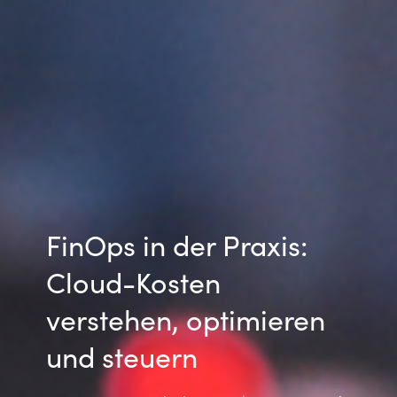
India
Indonesia
Kingdom of Saudi Arabia
Kuwait
Latvia
FinOps in der Praxis:
Lithuania
Cloud-Kosten
Malaysia
verstehen, optimieren
und steuern
Middle East
Netherlands