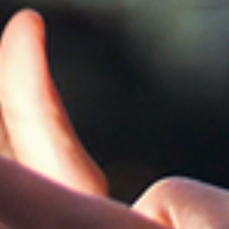
Slovenia
Singapore
Spain
Sri Lanka
Sweden
Switzerland
Ukraine
United Kingdom
United States