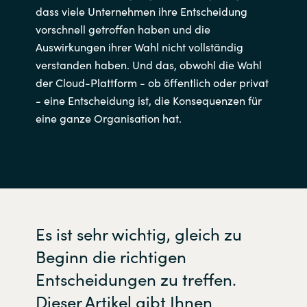
dass viele Unternehmen ihre Entscheidung
India
vorschnell getroffen haben und die
Auswirkungen ihrer Wahl nicht vollständig
Indonesia
verstanden haben. Und das, obwohl die Wahl
der Cloud-Plattform - ob öffentlich oder privat
Kingdom of Saudi Arabia
- eine Entscheidung ist, die Konsequenzen für
eine ganze Organisation hat.
Kuwait
Latvia
Lithuania
Es ist sehr wichtig, gleich zu
Malaysia
Beginn die richtigen
Middle East
Entscheidungen zu treffen.
Dieser Artikel gibt Ihnen
Netherlands