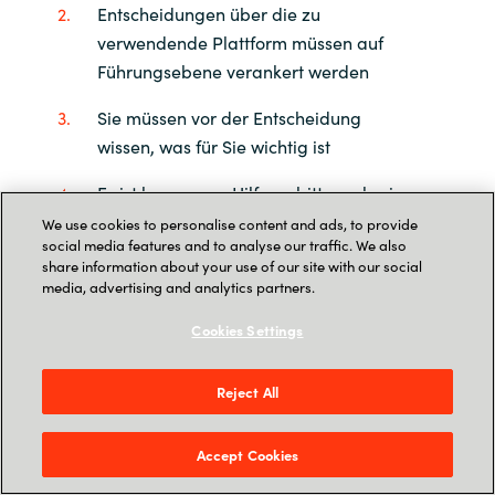
Entscheidungen über die zu
verwendende Plattform müssen auf
Führungsebene verankert werden
Sie müssen vor der Entscheidung
wissen, was für Sie wichtig ist
Es ist besser, um Hilfe zu bitten, als eine
schlechte Wahl zu treffen
We use cookies to personalise content and ads, to provide
social media features and to analyse our traffic. We also
share information about your use of our site with our social
Viel Erfolg!
media, advertising and analytics partners.
Cookies Settings
As part of our transition to SoftwareOne, this
contact form is no longer available. Please visit
Reject All
SoftwareOne
to get in touch with us.
Accept Cookies