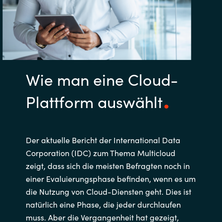
Bulgaria
Kontakt
Czechia
Karriere
Denmark
Wie man eine Cloud-
Channel Partner
Estonia
Plattform auswählt
Finland
France
Der aktuelle Bericht der International Data
Corporation (IDC) zum Thema Multicloud
Germany
zeigt, dass sich die meisten Befragten noch in
einer Evaluierungsphase befinden, wenn es um
Hungary
die Nutzung von Cloud-Diensten geht. Dies ist
natürlich eine Phase, die jeder durchlaufen
Iceland
muss. Aber die Vergangenheit hat gezeigt,