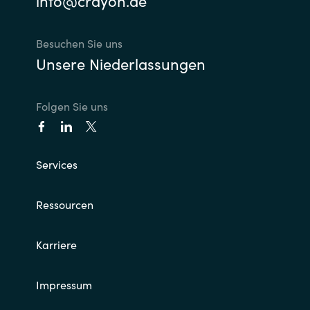
info@crayon.de
Slovenia
Singapore
Besuchen Sie uns
Unsere Niederlassungen
Spain
Folgen Sie uns
Sri Lanka
Sweden
Services
Switzerland
Ressourcen
Ukraine
Karriere
United Kingdom
United States
Impressum