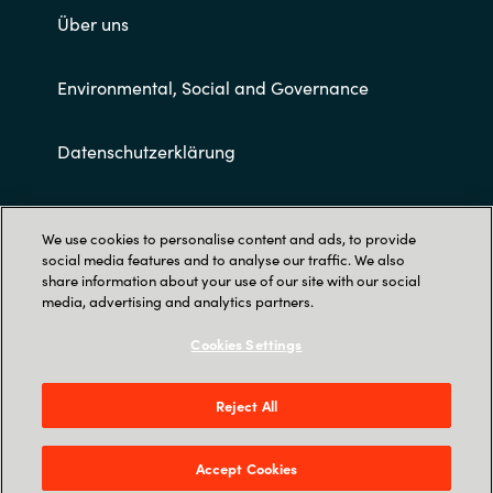
Über uns
Environmental, Social and Governance
Datenschutzerklärung
Allgemeine Geschäftsbedingungen
We use cookies to personalise content and ads, to provide
social media features and to analyse our traffic. We also
share information about your use of our site with our social
media, advertising and analytics partners.
Cookies Settings
Trust Center
Reject All
Crayon Deutschland GmbH |
Inselkammerstraße 12 | 82008 Unterhaching
Accept Cookies