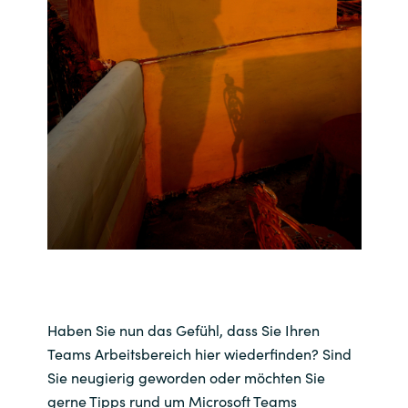
Bulgaria
Kontakt
Czechia
Karriere
Denmark
Channel Partner
Estonia
Finland
France
Germany
Haben Sie nun das Gefühl, dass Sie Ihren
Hungary
Teams Arbeitsbereich hier wiederfinden? Sind
Sie neugierig geworden oder möchten Sie
Iceland
gerne Tipps rund um Microsoft Teams