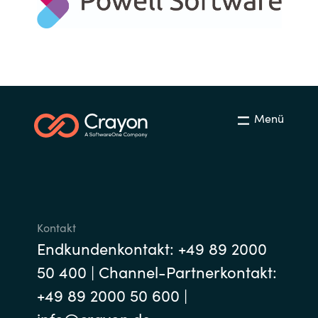
Norway
Oman
Philippines
Menü
Poland
Portugal
Qatar
Kontakt
Endkundenkontakt: +49 89 2000
Romania
50 400 | Channel-Partnerkontakt:
Serbia
+49 89 2000 50 600 |