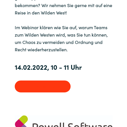
bekommen? Wir nehmen Sie gerne mit auf eine
India
Reise in den Wilden West!
Indonesia
Im Webinar klären wie Sie auf, warum Teams
zum Wilden Westen wird, was Sie tun können,
Kingdom of Saudi Arabia
um Chaos zu vermeiden und Ordnung und
Recht wiederherzustellen.
Kuwait
14.02.2022, 10 - 11 Uhr
Latvia
Lithuania
HIER ANMELDEN
Malaysia
Middle East
Netherlands