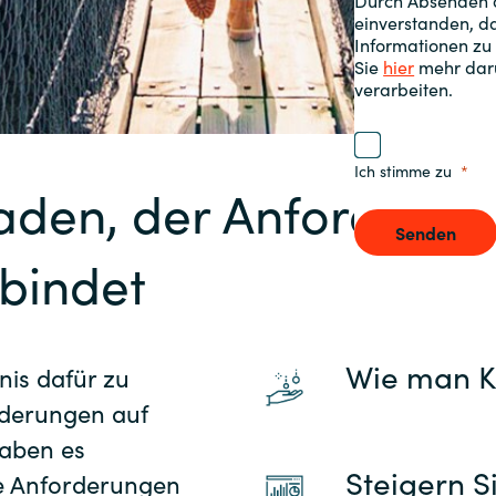
Durch Absenden d
Instana
einverstanden, da
Sweden
Informationen zu
Jetbrains
Sie
hier
mehr darü
verarbeiten.
United Kingdom
Matrix42
Ich stimme zu
Microsoft
faden, der Anforderu
Senden
Nutanix
bindet
Omnissa
Powell Software
Wie man K
dnis dafür zu
rderungen auf
Quest Soft
aben es
Steigern Si
ie Anforderungen
Red Hat