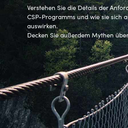
France
Verstehen Sie die Details der Anfo
CSP-Programms und wie sie sich a
Über uns
Iceland
auswirken.
Decken Sie außerdem Mythen über S
Kingdom of Saudi Arabia
Kontakt
Lithuania
Karriere
Netherlands
Philippines
Channel Partner
Qatar
Slovenia