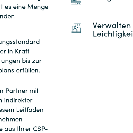
rt es eine Menge
ServiceNow
rnden
Verwalten 
Snow
Leichtigkei
tungsstandard
Suse
er in Kraft
rungen bis zur
Teamviewer
lans erfüllen.
Think Cell
n Partner mit
USU
 indirekter
iesem Leitfaden
Veeam
ernehmen
VMware by Broadcom
e aus Ihrer CSP-