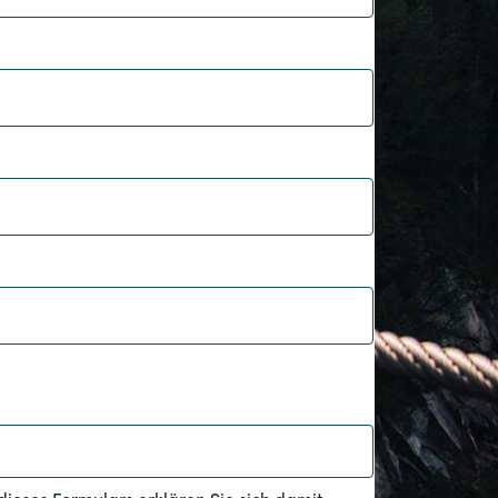
Hungary
Indonesia
Latvia
Middle East
Oman
Portugal
Serbia
Spain