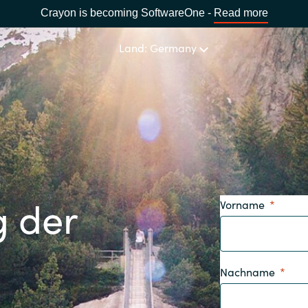
Crayon is becoming SoftwareOne -
Read more
Land: Germany
SOFTWARE PARTNER
Acronis
LAND WÄHLEN
Adobe
Africa
 der
Vorname
Alludo
Bulgaria
AWS
Estonia
Nachname
Azul