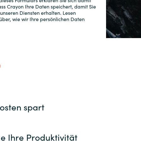
ieses Formulars erklären Sie sich damit
ss Crayon Ihre Daten speichert, damit Sie
Switzerland
 unseren Diensten erhalten. Lesen
ber, wie wir Ihre persönlichen Daten
United States
ngen und
osten spart
e Ihre Produktivität