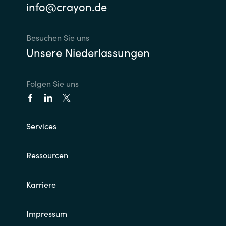
Slovenia
info@crayon.de
Singapore
Besuchen Sie uns
Unsere Niederlassungen
Spain
Sri Lanka
Folgen Sie uns
Sweden
Services
Switzerland
Ressourcen
Ukraine
United Kingdom
Karriere
United States
Impressum