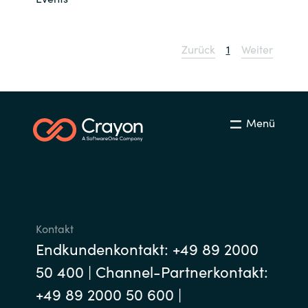
Norway
Zurück
1
Weiter
Oman
Philippines
Menü
Poland
Portugal
Qatar
Kontakt
Romania
Endkundenkontakt: +49 89 2000
50 400 | Channel-Partnerkontakt:
Serbia
+49 89 2000 50 600 |