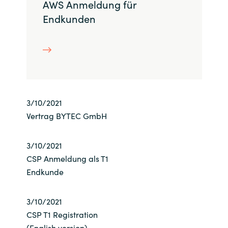
AWS Anmeldung für
Bulgaria
Endkunden
Kontakt
Czechia
Karriere
Denmark
Channel Partner
Estonia
3/10/2021
Vertrag BYTEC GmbH
Finland
France
3/10/2021
CSP Anmeldung als T1
Germany
Endkunde
Hungary
3/10/2021
CSP T1 Registration
Iceland
(English version)