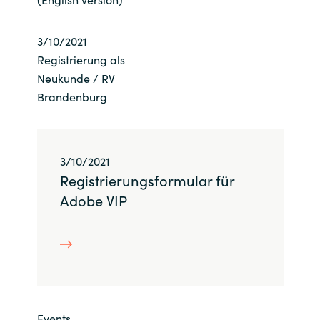
India
3/10/2021
Registrierung als
Indonesia
Neukunde / RV
Brandenburg
Kingdom of Saudi Arabia
Kuwait
3/10/2021
Latvia
Registrierungsformular für
Adobe VIP
Lithuania
Malaysia
Middle East
Netherlands
Events