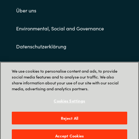
Über uns
Environmental, Social and Governance
Datenschutzerklärung
Allgemeine Geschäftsbedingungen
We use cookies to personalise content and ads, to provide
social media features and to analyse our traffic. We also
share information about your use of our site with our social
media, advertising and analytics partners.
Cookies Settings
Trust Center
Reject All
Crayon Deutschland GmbH |
Inselkammerstraße 12 | 82008 Unterhaching
Accept Cookies