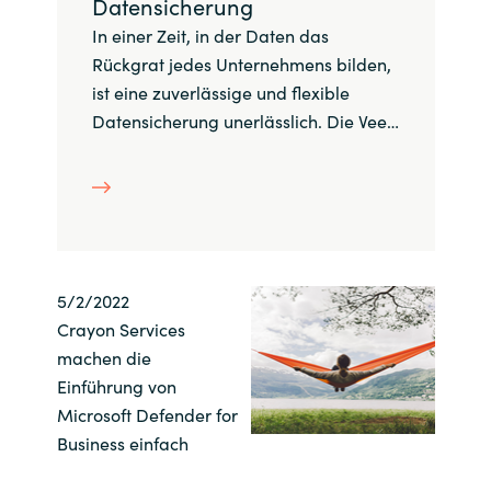
Datensicherung
Bulgaria
In einer Zeit, in der Daten das
Kontakt
Rückgrat jedes Unternehmens bilden,
Czechia
ist eine zuverlässige und flexible
Karriere
Datensicherung unerlässlich. Die Vee…
Denmark
Channel Partner
Estonia
Finland
5/2/2022
France
Crayon Services
machen die
Germany
Einführung von
Microsoft Defender for
Hungary
Business einfach
Iceland