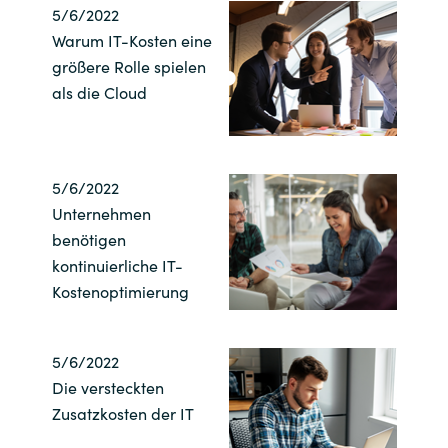
5/6/2022
India
Warum IT-Kosten eine
größere Rolle spielen
Indonesia
als die Cloud
Kingdom of Saudi Arabia
5/6/2022
Kuwait
Unternehmen
benötigen
Latvia
kontinuierliche IT-
Lithuania
Kostenoptimierung
Malaysia
5/6/2022
Die versteckten
Middle East
Zusatzkosten der IT
Netherlands