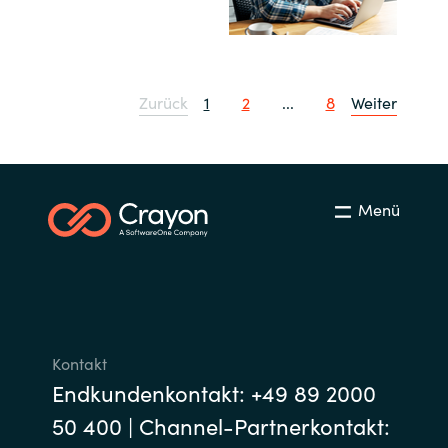
Norway
Oman
Zurück
1
2
...
8
Weiter
Philippines
Poland
Menü
Portugal
Qatar
Romania
Kontakt
Endkundenkontakt: +49 89 2000
Serbia
50 400 | Channel-Partnerkontakt: