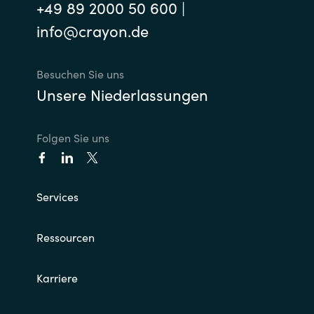
Slovenia
+49 89 2000 50 600 |
info@crayon.de
Singapore
Spain
Besuchen Sie uns
Unsere Niederlassungen
Sri Lanka
Folgen Sie uns
Sweden
Switzerland
Services
Ukraine
Ressourcen
United Kingdom
Karriere
United States