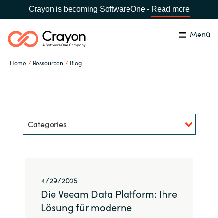
Crayon is becoming SoftwareOne -
Read more
Menü
Suchen
Schließen
Home
Ressourcen
Blog
Unsere Expertise
Land:
Germany
LAND WÄHLEN
Software Partner
Categories
Global site
Ressourcen
Africa
IT Campus - Customer Trainings
4/29/2025
Australia
Die Veeam Data Platform: Ihre
Über uns
Lösung für moderne
Austria