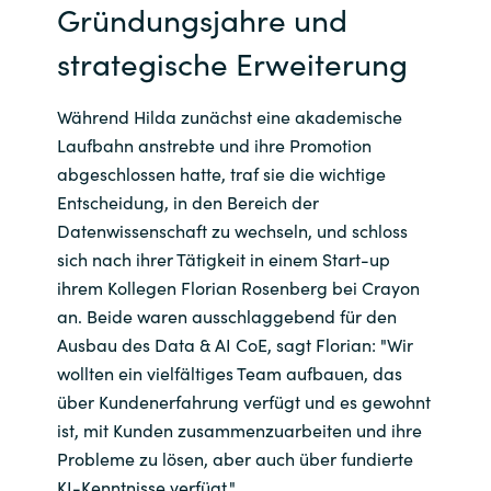
Gründungsjahre und
Norway
strategische Erweiterung
Oman
Während Hilda zunächst eine akademische
Laufbahn anstrebte und ihre Promotion
Philippines
abgeschlossen hatte, traf sie die wichtige
Entscheidung, in den Bereich der
Poland
Datenwissenschaft zu wechseln, und schloss
sich nach ihrer Tätigkeit in einem Start-up
Portugal
ihrem Kollegen Florian Rosenberg bei Crayon
an. Beide waren ausschlaggebend für den
Qatar
Ausbau des Data & AI CoE, sagt Florian: "Wir
wollten ein vielfältiges Team aufbauen, das
Romania
über Kundenerfahrung verfügt und es gewohnt
ist, mit Kunden zusammenzuarbeiten und ihre
Serbia
Probleme zu lösen, aber auch über fundierte
KI-Kenntnisse verfügt."