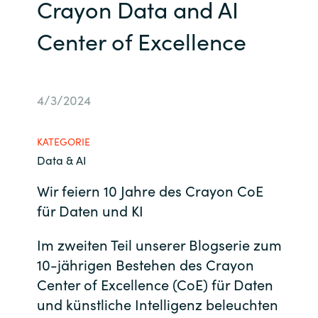
Crayon Data and AI
Bulgaria
Kontakt
Center of Excellence
Czechia
Karriere
Denmark
4/3/2024
Channel Partner
Estonia
KATEGORIE
Data & AI
Finland
Wir feiern 10 Jahre des Crayon CoE
France
für Daten und KI
Germany
Im zweiten Teil unserer Blogserie zum
10-jährigen Bestehen des Crayon
Hungary
Center of Excellence (CoE) für Daten
und künstliche Intelligenz beleuchten
Iceland