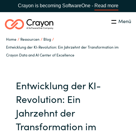
Crayon is becoming SoftwareOne -
Read more
Menü
Suchen
Schließen
Home
Ressourcen
Blog
Unsere Expertise
Entwicklung der KI-Revolution: Ein Jahrzehnt der Transformation im
Crayon Data and AI Center of Excellence
Land:
Germany
LAND WÄHLEN
Software Partner
Entwicklung der KI-
Global site
Ressourcen
Revolution: Ein
Africa
IT Campus - Customer Trainings
Jahrzehnt der
Australia
Transformation im
Über uns
Austria