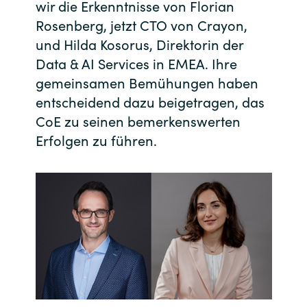
wir die Erkenntnisse von Florian
Rosenberg, jetzt CTO von Crayon,
India
und Hilda Kosorus, Direktorin der
Indonesia
Data & AI Services in EMEA. Ihre
gemeinsamen Bemühungen haben
Kingdom of Saudi Arabia
entscheidend dazu beigetragen, das
CoE zu seinen bemerkenswerten
Kuwait
Erfolgen zu führen.
Latvia
Lithuania
Malaysia
Middle East
Netherlands