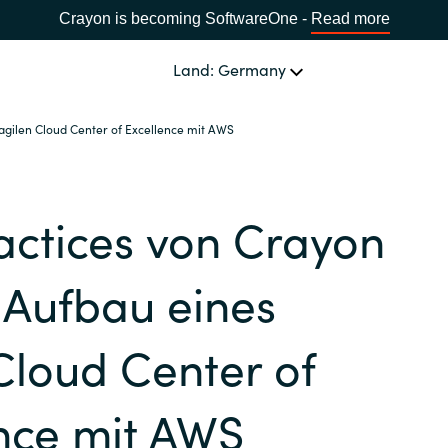
Crayon is becoming SoftwareOne -
Read more
Land: Germany
 agilen Cloud Center of Excellence mit AWS
UNSERE EXPERTISE
Software Procurement
LAND WÄHLEN
actices von Crayon
IT Cost Management
Africa
 Aufbau eines
Cloud Services
Bulgaria
Cloud Center of
Data and AI Solutions
Estonia
nce mit AWS