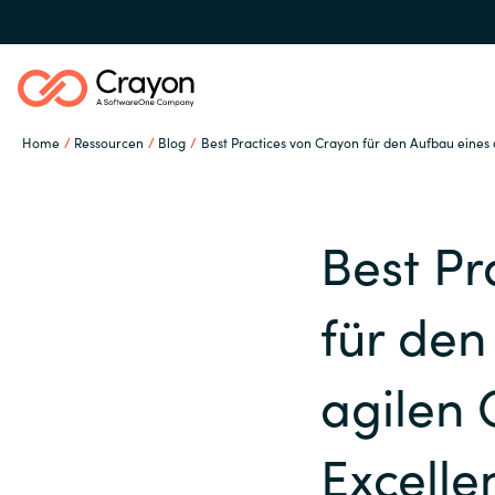
Home
Ressourcen
Blog
Best Practices von Crayon für den Aufbau eines
Unsere Expertise
Best Pr
Software Partner
Global site
für den
Ressourcen
Austria
agilen 
Denmark
IT Campus - Customer
Excelle
Trainings