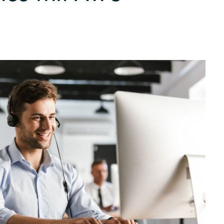
Germany
India
Kuwait
Malaysia
Norway
Poland
Romania
Singapore