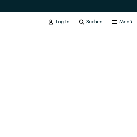
Log In
Suchen
Menü
IT COST MANAGEMENT
Overview
Cloud Cost Control
Australia
License Optimization Services
Czechia
International SAM Institute
Finland
SAM Tool Services