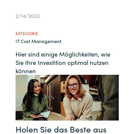
Bulgaria
Kontakt
2/14/2023
Czechia
Karriere
KATEGORIE
Denmark
IT Cost Management
Hier sind einige Möglichkeiten, wie
Channel Partner
Estonia
Sie Ihre Investition optimal nutzen
Finland
können
France
Germany
Hungary
Holen Sie das Beste aus
Iceland