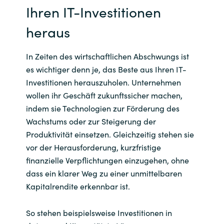
Ihren IT-Investitionen
India
heraus
Indonesia
In Zeiten des wirtschaftlichen Abschwungs ist
es wichtiger denn je, das Beste aus Ihren IT-
Kingdom of Saudi Arabia
Investitionen herauszuholen. Unternehmen
Kuwait
wollen ihr Geschäft zukunftssicher machen,
indem sie Technologien zur Förderung des
Latvia
Wachstums oder zur Steigerung der
Produktivität einsetzen. Gleichzeitig stehen sie
Lithuania
vor der Herausforderung, kurzfristige
finanzielle Verpflichtungen einzugehen, ohne
Malaysia
dass ein klarer Weg zu einer unmittelbaren
Kapitalrendite erkennbar ist.
Middle East
So stehen beispielsweise Investitionen in
Netherlands