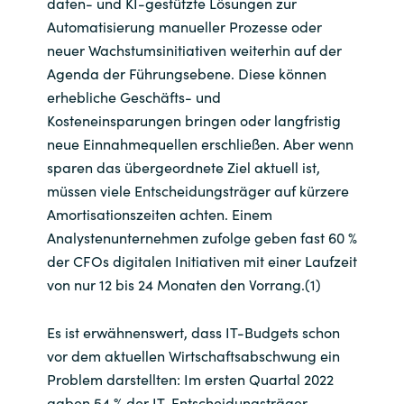
daten- und KI-gestützte Lösungen zur
Automatisierung manueller Prozesse oder
Norway
neuer Wachstumsinitiativen weiterhin auf der
Agenda der Führungsebene. Diese können
Oman
erhebliche Geschäfts- und
Kosteneinsparungen bringen oder langfristig
Philippines
neue Einnahmequellen erschließen. Aber wenn
sparen das übergeordnete Ziel aktuell ist,
Poland
müssen viele Entscheidungsträger auf kürzere
Amortisationszeiten achten. Einem
Portugal
Analystenunternehmen zufolge geben fast 60 %
der CFOs digitalen Initiativen mit einer Laufzeit
Qatar
von nur 12 bis 24 Monaten den Vorrang.(1)
Romania
Es ist erwähnenswert, dass IT-Budgets schon
vor dem aktuellen Wirtschaftsabschwung ein
Serbia
Problem darstellten: Im ersten Quartal 2022
gaben 54 % der IT-Entscheidungsträger