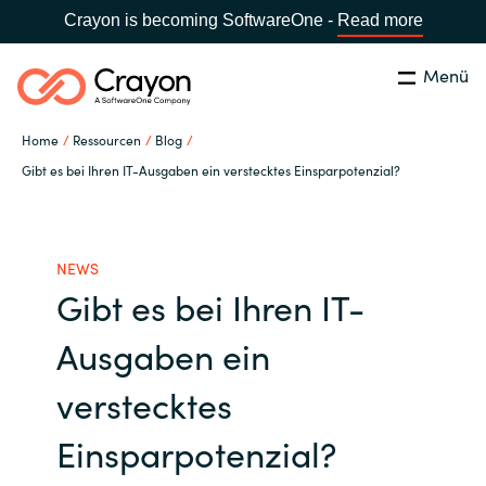
Crayon is becoming SoftwareOne -
Read more
Menü
Suchen
Schließen
Home
Ressourcen
Blog
Unsere Expertise
Gibt es bei Ihren IT-Ausgaben ein verstecktes Einsparpotenzial?
Land:
Germany
LAND WÄHLEN
Software Partner
NEWS
Gibt es bei Ihren IT-
Global site
Ressourcen
Ausgaben ein
Africa
IT Campus - Customer Trainings
verstecktes
Australia
Einsparpotenzial?
Über uns
Austria