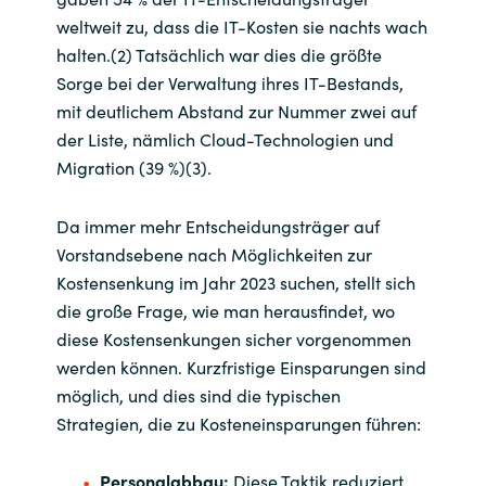
Slovenia
weltweit zu, dass die IT-Kosten sie nachts wach
halten.(2) Tatsächlich war dies die größte
Singapore
Sorge bei der Verwaltung ihres IT-Bestands,
mit deutlichem Abstand zur Nummer zwei auf
Spain
der Liste, nämlich Cloud-Technologien und
Migration (39 %)(3).
Sri Lanka
Sweden
Da immer mehr Entscheidungsträger auf
Vorstandsebene nach Möglichkeiten zur
Switzerland
Kostensenkung im Jahr 2023 suchen, stellt sich
die große Frage, wie man herausfindet, wo
Ukraine
diese Kostensenkungen sicher vorgenommen
werden können. Kurzfristige Einsparungen sind
United Kingdom
möglich, und dies sind die typischen
Strategien, die zu Kosteneinsparungen führen:
United States
Personalabbau:
Diese Taktik reduziert