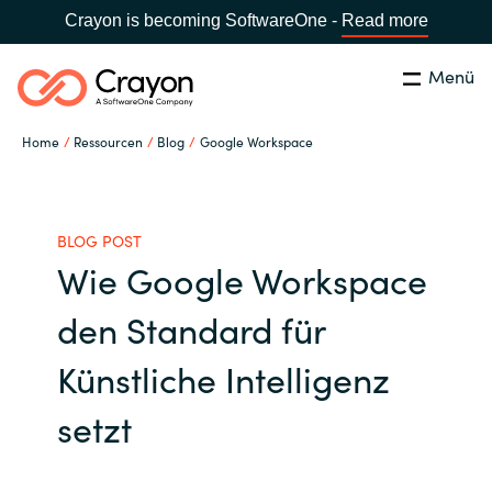
Crayon is becoming SoftwareOne -
Read more
Menü
Suchen
Schließen
Home
Ressourcen
Blog
Google Workspace
Unsere Expertise
Land:
Germany
LAND WÄHLEN
Software Partner
BLOG POST
Wie Google Workspace
Global site
Ressourcen
den Standard für
Africa
Künstliche Intelligenz
IT Campus - Customer Trainings
Australia
setzt
Über uns
Austria