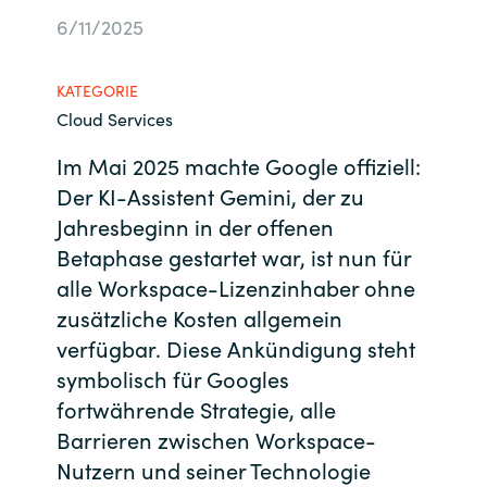
6/11/2025
Bulgaria
Kontakt
Czechia
KATEGORIE
Karriere
Cloud Services
Denmark
Im Mai 2025 machte Google offiziell:
Der KI-Assistent Gemini, der zu
Channel Partner
Estonia
Jahresbeginn in der offenen
Finland
Betaphase gestartet war, ist nun für
alle Workspace-Lizenzinhaber ohne
France
zusätzliche Kosten allgemein
verfügbar. Diese Ankündigung steht
Germany
symbolisch für Googles
fortwährende Strategie, alle
Hungary
Barrieren zwischen Workspace-
Nutzern und seiner Technologie
Iceland