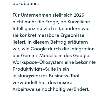
abzubauen.
India
Für Unternehmen stellt sich 2025
nicht mehr die Frage, ob Künstliche
Indonesia
Intelligenz nützlich ist, sondern wie
Kingdom of Saudi Arabia
sie konkret messbare Ergebnisse
liefert. In diesem Beitrag erläutern
Kuwait
wir, wie Google durch die Integration
der Gemini-Modelle in das Google
Latvia
Workspace-Ökosystem eine bekannte
Produktivitäts-Suite in ein
Lithuania
leistungsstarkes Business-Tool
verwandelt hat, das unsere
Malaysia
Arbeitsweise nachhaltig verändert.
Middle East
Netherlands