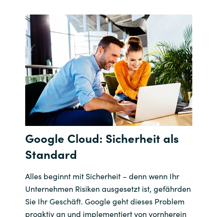
Norway
Oman
Philippines
Poland
Portugal
Google Cloud: Sicherheit als
Qatar
Standard
Romania
Alles beginnt mit Sicherheit – denn wenn Ihr
Unternehmen Risiken ausgesetzt ist, gefährden
Serbia
Sie Ihr Geschäft. Google geht dieses Problem
proaktiv an und implementiert von vornherein