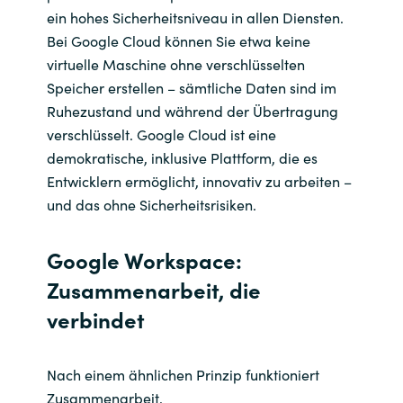
Slovenia
ein hohes Sicherheitsniveau in allen Diensten.
Bei Google Cloud können Sie etwa keine
Singapore
virtuelle Maschine ohne verschlüsselten
Speicher erstellen – sämtliche Daten sind im
Spain
Ruhezustand und während der Übertragung
verschlüsselt. Google Cloud ist eine
Sri Lanka
demokratische, inklusive Plattform, die es
Entwicklern ermöglicht, innovativ zu arbeiten –
Sweden
und das ohne Sicherheitsrisiken.
Switzerland
Google Workspace:
Ukraine
Zusammenarbeit, die
verbindet
United Kingdom
United States
Nach einem ähnlichen Prinzip funktioniert
Zusammenarbeit.