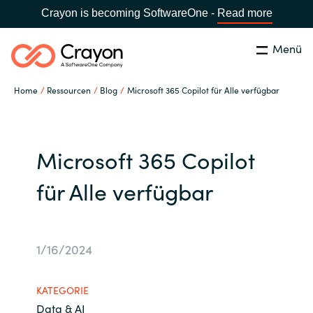
Crayon is becoming SoftwareOne -
Read more
Menü
Suchen
Schließen
Home
Ressourcen
Blog
Microsoft 365 Copilot für Alle verfügbar
Unsere Expertise
Land:
Germany
LAND WÄHLEN
Software Partner
Microsoft 365 Copilot
für Alle verfügbar
Global site
Ressourcen
Africa
IT Campus - Customer Trainings
1/16/2024
Australia
KATEGORIE
Über uns
Austria
Data & AI