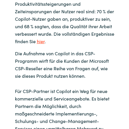
Produktivitätssteigerungen und
Zeiteinsparungen der Nutzer real sind: 70 % der
Norway
Copilot-Nutzer gaben an, produktiver zu sein,
und 68 % sagten, dass die Qualität ihrer Arbeit
Oman
verbessert wurde. Die vollständigen Ergebnisse
finden Sie
hier
.
Philippines
Die Aufnahme von Copilot in das CSP-
Poland
Programm wirft für die Kunden der Microsoft
CSP-Reseller eine Reihe von Fragen auf, wie
Portugal
sie dieses Produkt nutzen können.
Qatar
Für CSP-Partner ist Copilot ein Weg für neue
kommerzielle und Serviceangebote. Es bietet
Romania
Partnern die Möglichkeit, durch
maßgeschneiderte Implementierungs-,
Serbia
Schulungs- und Change-Management-
Services einen unmittelbaren Mehrwert zu