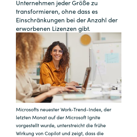
Unternehmen jeder Größe zu
transformieren, ohne dass es
India
Einschränkungen bei der Anzahl der
Indonesia
erworbenen Lizenzen gibt.
Kingdom of Saudi Arabia
Kuwait
Latvia
Lithuania
Malaysia
Microsofts neuester Work-Trend-Index, der
letzten Monat auf der Microsoft Ignite
Middle East
vorgestellt wurde, unterstreicht die frühe
Wirkung von Copilot und zeigt, dass die
Netherlands