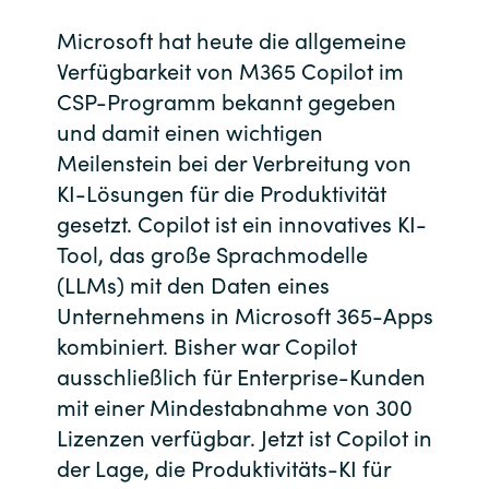
Bulgaria
Microsoft hat heute die allgemeine
Kontakt
Verfügbarkeit von M365 Copilot im
Czechia
CSP-Programm bekannt gegeben
Karriere
und damit einen wichtigen
Denmark
Meilenstein bei der Verbreitung von
KI-Lösungen für die Produktivität
Channel Partner
Estonia
gesetzt. Copilot ist ein innovatives KI-
Tool, das große Sprachmodelle
Finland
(LLMs) mit den Daten eines
France
Unternehmens in Microsoft 365-Apps
kombiniert. Bisher war Copilot
Germany
ausschließlich für Enterprise-Kunden
mit einer Mindestabnahme von 300
Hungary
Lizenzen verfügbar. Jetzt ist Copilot in
der Lage, die Produktivitäts-KI für
Iceland