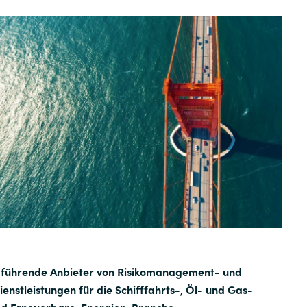
Germany
India
Kuwait
Malaysia
Norway
Poland
Romania
r führende Anbieter von Risikomanagement- und
enstleistungen für die Schifffahrts-, Öl- und Gas-
Singapore