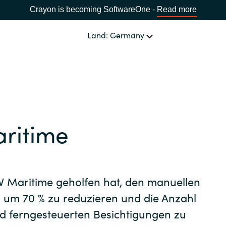
Crayon is becoming SoftwareOne -
Read more
Land: Germany
UNSERE EXPERTISE
Software Procurement
LAND WÄHLEN
ritime
IT Cost Management
Africa
Cloud Services
Bulgaria
 Maritime geholfen hat, den manuellen
Data and AI Solutions
 um 70 % zu reduzieren und die Anzahl
Estonia
nd ferngesteuerten Besichtigungen zu