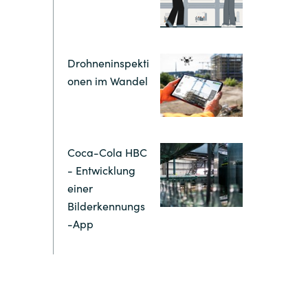
Hungary
Indonesia
Drohneninspekti
onen im Wandel
Latvia
Middle East
Coca-Cola HBC
Oman
- Entwicklung
einer
Bilderkennungs
Portugal
-App
Serbia
Spain