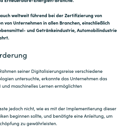
und Erneuerbare-Energien-Branche.
Sweden
auch weltweit führend bei der Zertifizierung von
von Unternehmen in allen Branchen, einschließlich
United Kingdom
bensmittel- und Getränkeindustrie, Automobilindustrie
ahrt.
orderung
Rahmen seiner Digitalisierungsreise verschiedene
ogien untersuchte, erkannte das Unternehmen das
KI und maschinelles Lernen ermöglichten
te jedoch nicht, wie es mit der Implementierung dieser
niken beginnen sollte, und benötigte eine Anleitung, um
schöpfung zu gewährleisten.