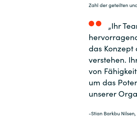
Zahl der geteilten un
„Ihr Te
hervorragend 
das Konzept 
verstehen. Ih
von Fähigkei
um das Poten
unserer Organ
-Stian Barkbu Nilsen