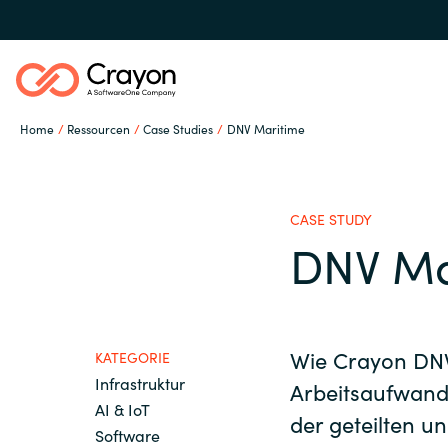
Home
Ressourcen
Case Studies
DNV Maritime
Unsere Expertise
CASE STUDY
Software Partner
DNV Ma
Global site
Ressourcen
Austria
Wie Crayon DNV
KATEGORIE
Infrastruktur
Arbeitsaufwand
Denmark
IT Campus - Customer
AI & IoT
der geteilten u
Trainings
Software