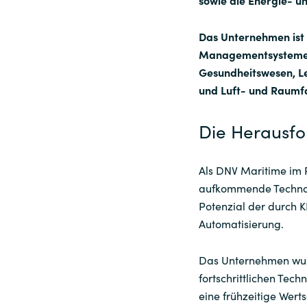
sowie die Energie- 
Sri Lanka
Das Unternehmen ist 
Managementsystemen 
Ukraine
Gesundheitswesen, Le
und Luft- und Raumf
Die Herausf
Als DNV Maritime im 
aufkommende Technol
Potenzial der durch 
Automatisierung.
Das Unternehmen wuss
fortschrittlichen Tech
eine frühzeitige Wert