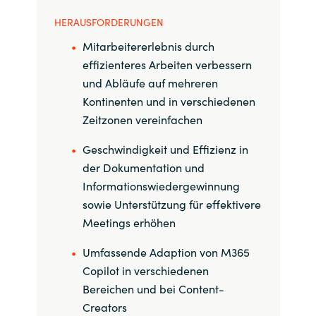
HERAUSFORDERUNGEN
Norway
Mitarbeitererlebnis durch
effizienteres Arbeiten verbessern
Oman
und Abläufe auf mehreren
Kontinenten und in verschiedenen
Philippines
Zeitzonen vereinfachen
Poland
Geschwindigkeit und Effizienz in
der Dokumentation und
Portugal
Informationswiedergewinnung
sowie Unterstützung für effektivere
Qatar
Meetings erhöhen
Romania
Umfassende Adaption von M365
Copilot in verschiedenen
Serbia
Bereichen und bei Content-
Creators