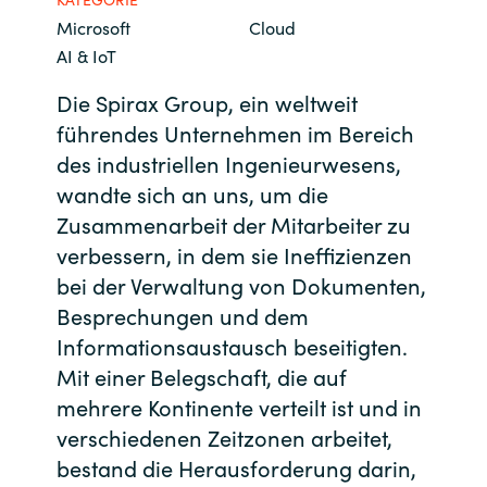
Microsoft
Cloud
Bulgaria
Kontakt
AI & IoT
Czechia
Die Spirax Group, ein weltweit
Karriere
führendes Unternehmen im Bereich
Denmark
des industriellen Ingenieurwesens,
wandte sich an uns, um die
Channel Partner
Estonia
Zusammenarbeit der Mitarbeiter zu
verbessern, in dem sie Ineffizienzen
Finland
bei der Verwaltung von Dokumenten,
France
Besprechungen und dem
Informationsaustausch beseitigten.
Germany
Mit einer Belegschaft, die auf
mehrere Kontinente verteilt ist und in
Hungary
verschiedenen Zeitzonen arbeitet,
bestand die Herausforderung darin,
Iceland