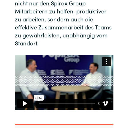
nicht nur den Spirax Group
Mitarbeitern zu helfen, produktiver
India
zu arbeiten, sondern auch die
Indonesia
effektive Zusammenarbeit des Teams
zu gewährleisten, unabhängig vom
Kingdom of Saudi Arabia
Standort.
Kuwait
Latvia
Lithuania
Malaysia
Middle East
Netherlands