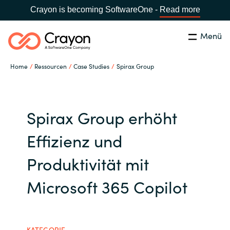
Crayon is becoming SoftwareOne -
Read more
Menü
Suchen
Schließen
Home
Ressourcen
Case Studies
Spirax Group
Unsere Expertise
Land:
Germany
LAND WÄHLEN
Software Partner
Spirax Group erhöht
Effizienz und
Global site
Ressourcen
Produktivität mit
Africa
IT Campus - Customer Trainings
Microsoft 365 Copilot
Australia
Über uns
Austria
KATEGORIE