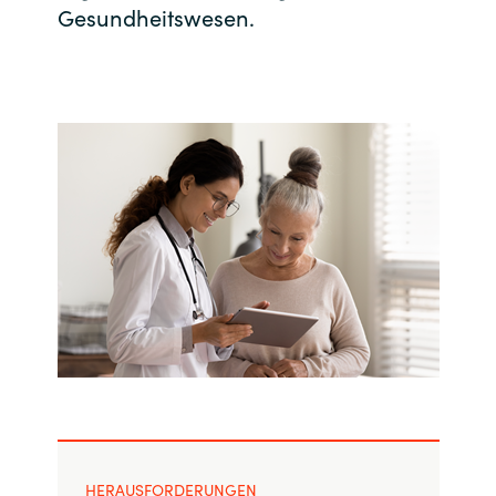
Gesundheitswesen.
India
Indonesia
Kingdom of Saudi Arabia
Kuwait
Latvia
Lithuania
Malaysia
Middle East
Netherlands
HERAUSFORDERUNGEN