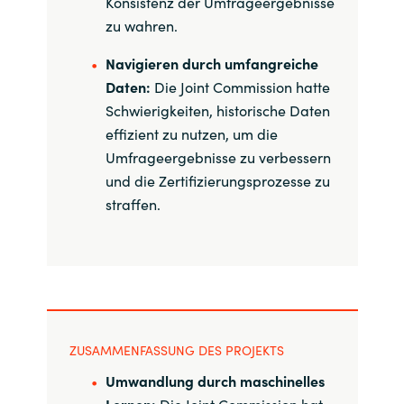
Konsistenz der Umfrageergebnisse
Slovenia
zu wahren.
Singapore
Navigieren durch umfangreiche
Daten:
Die Joint Commission hatte
Spain
Schwierigkeiten, historische Daten
effizient zu nutzen, um die
Sri Lanka
Umfrageergebnisse zu verbessern
und die Zertifizierungsprozesse zu
Sweden
straffen.
Switzerland
Ukraine
United Kingdom
ZUSAMMENFASSUNG DES PROJEKTS
United States
Umwandlung durch maschinelles