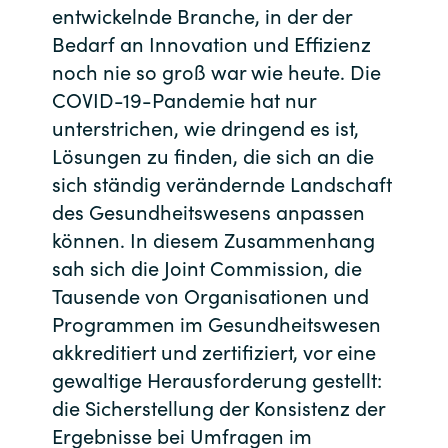
entwickelnde Branche, in der der
Bulgaria
Kontakt
Bedarf an Innovation und Effizienz
noch nie so groß war wie heute. Die
Czechia
COVID-19-Pandemie hat nur
Karriere
unterstrichen, wie dringend es ist,
Denmark
Lösungen zu finden, die sich an die
Channel Partner
sich ständig verändernde Landschaft
Estonia
des Gesundheitswesens anpassen
Finland
können. In diesem Zusammenhang
sah sich die Joint Commission, die
France
Tausende von Organisationen und
Programmen im Gesundheitswesen
Germany
akkreditiert und zertifiziert, vor eine
gewaltige Herausforderung gestellt:
Hungary
die Sicherstellung der Konsistenz der
Ergebnisse bei Umfragen im
Iceland