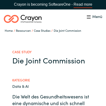
Crayon is becoming SoftwareOne -
Read more
Menü
Suchen
Schließen
Home
Ressourcen
Case Studies
Die Joint Commission
Unsere Expertise
Land:
Germany
LAND WÄHLEN
Software Partner
CASE STUDY
Die Joint Commission
Global site
Ressourcen
Africa
KATEGORIE
IT Campus - Customer Trainings
Data & AI
Australia
Die Welt des Gesundheitswesens ist
Über uns
Austria
eine dynamische und sich schnell