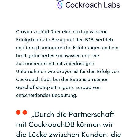
Norway
Oman
Crayon verfügt über eine nachgewiesene
Erfolgsbilanz in Bezug auf den B2B-Vertrieb
Philippines
und bringt umfangreiche Erfahrungen und ein
breit gefächertes Fachwissen mit. Die
Poland
Zusammenarbeit mit zuverlässigen
Unternehmen wie Crayon ist für den Erfolg von
Portugal
Cockroach Labs bei der Expansion seiner
Geschäftstätigkeit in ganz Europa von
Qatar
entscheidender Bedeutung.
Romania
„Durch die Partnerschaft
mit CockroachDB können wir
Serbia
die Lücke zwischen Kunden, die