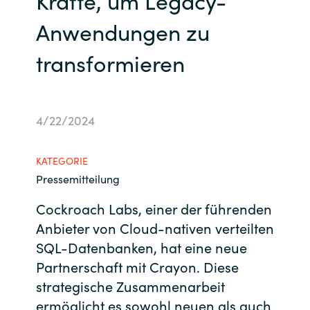
Kräfte, um Legacy-
Bulgaria
Anwendungen zu
Kontakt
Czechia
transformieren
Karriere
Denmark
4/22/2024
Channel Partner
Estonia
Finland
KATEGORIE
Pressemitteilung
France
Cockroach Labs, einer der führenden
Anbieter von Cloud-nativen verteilten
Germany
SQL-Datenbanken, hat eine neue
Partnerschaft mit Crayon. Diese
Hungary
strategische Zusammenarbeit
Iceland
ermöglicht es sowohl neuen als auch