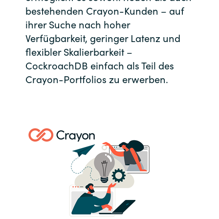
bestehenden Crayon-Kunden – auf
India
ihrer Suche nach hoher
Verfügbarkeit, geringer Latenz und
Indonesia
flexibler Skalierbarkeit –
CockroachDB einfach als Teil des
Kingdom of Saudi Arabia
Crayon-Portfolios zu erwerben.
Kuwait
Latvia
Lithuania
Malaysia
Middle East
Netherlands