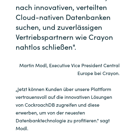
Slovenia
nach innovativen, verteilten
Cloud-nativen Datenbanken
Singapore
suchen, und zuverlässigen
Spain
Vertriebspartnern wie Crayon
nahtlos schließen".
Sri Lanka
Sweden
Martin Modl, Executive Vice President Central
Europe bei Crayon.
Switzerland
„Jetzt können Kunden über unsere Plattform
Ukraine
vertrauensvoll auf die innovativen Lösungen
von CockroachDB zugreifen und diese
United Kingdom
erwerben, um von der neuesten
Datenbanktechnologie zu profitieren." sagt
United States
Modl.