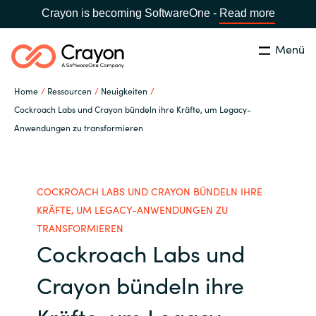
Crayon is becoming SoftwareOne -
Read more
Menü
Suchen
Schließen
Home
Ressourcen
Neuigkeiten
Unsere Expertise
Cockroach Labs und Crayon bündeln ihre Kräfte, um Legacy-
Anwendungen zu transformieren
Land:
Germany
LAND WÄHLEN
Software Partner
COCKROACH LABS UND CRAYON BÜNDELN IHRE
Global site
Ressourcen
KRÄFTE, UM LEGACY-ANWENDUNGEN ZU
TRANSFORMIEREN
Africa
Cockroach Labs und
IT Campus - Customer Trainings
Australia
Crayon bündeln ihre
Über uns
Austria