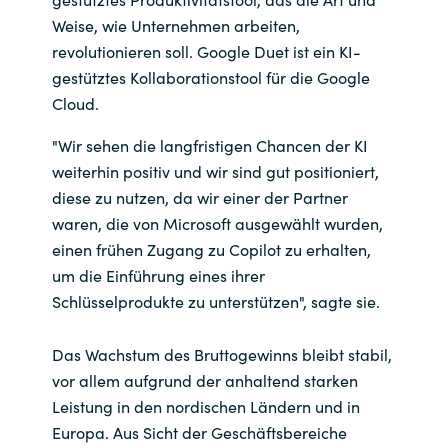
Slovenia
Weise, wie Unternehmen arbeiten,
revolutionieren soll. Google Duet ist ein KI-
Singapore
gestütztes Kollaborationstool für die Google
Cloud.
Spain
"Wir sehen die langfristigen Chancen der KI
Sri Lanka
weiterhin positiv und wir sind gut positioniert,
diese zu nutzen, da wir einer der Partner
Sweden
waren, die von Microsoft ausgewählt wurden,
einen frühen Zugang zu Copilot zu erhalten,
Switzerland
um die Einführung eines ihrer
Schlüsselprodukte zu unterstützen", sagte sie.
Ukraine
Das Wachstum des Bruttogewinns bleibt stabil,
United Kingdom
vor allem aufgrund der anhaltend starken
Leistung in den nordischen Ländern und in
United States
Europa. Aus Sicht der Geschäftsbereiche