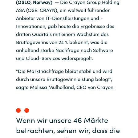
(OSLO, Norway) —
Die Crayon Group Holding
ASA (OSE: CRAYN), ein weltweit führender
India
Anbieter von IT-Dienstleistungen und -
Innovationen, gab heute die Ergebnisse des
Indonesia
dritten Quartals mit einem Wachstum des
Bruttogewinns von 24 % bekannt, was die
Kingdom of Saudi Arabia
anhaltend starke Nachfrage nach Software
und Cloud-Services widerspiegelt.
Kuwait
"Die Marktnachfrage bleibt stabil und wird
Latvia
durch unsere Bruttogewinnleistung belegt",
sagte Melissa Mulholland, CEO von Crayon.
Lithuania
Malaysia
Wenn wir unsere 46 Märkte
Middle East
betrachten, sehen wir, dass die
Netherlands