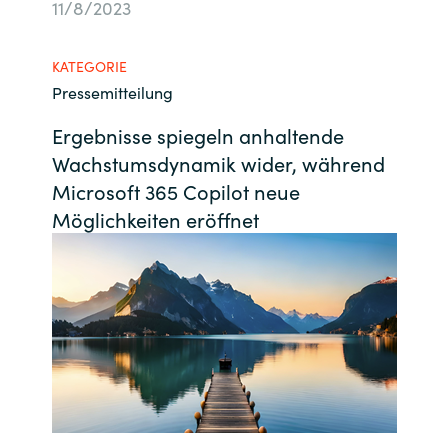
11/8/2023
Bulgaria
Kontakt
KATEGORIE
Czechia
Pressemitteilung
Karriere
Denmark
Ergebnisse spiegeln anhaltende
Wachstumsdynamik wider, während
Channel Partner
Estonia
Microsoft 365 Copilot neue
Möglichkeiten eröffnet
Finland
France
Germany
Hungary
Iceland