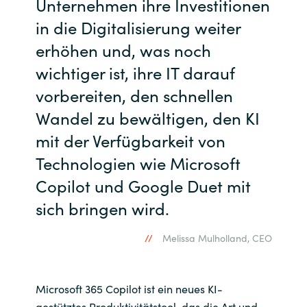
Unternehmen ihre Investitionen
in die Digitalisierung weiter
Norway
erhöhen und, was noch
Oman
wichtiger ist, ihre IT darauf
vorbereiten, den schnellen
Philippines
Wandel zu bewältigen, den KI
Poland
mit der Verfügbarkeit von
Technologien wie Microsoft
Portugal
Copilot und Google Duet mit
sich bringen wird.
Qatar
Melissa Mulholland, CEO
Romania
Serbia
Microsoft 365 Copilot ist ein neues KI-
gestütztes Produktivitätstool, das die Art und