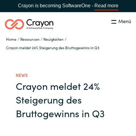
Crayon is becoming SoftwareOne -
Read more
Menü
Suchen
Schließen
Home
Ressourcen
Neuigkeiten
Unsere Expertise
Crayon meldet 24% Steigerung des Bruttogewinns in Q3
Land:
Germany
LAND WÄHLEN
Software Partner
NEWS
Crayon meldet 24%
Global site
Ressourcen
Steigerung des
Africa
IT Campus - Customer Trainings
Bruttogewinns in Q3
Australia
Über uns
Austria