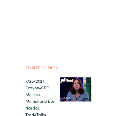
Hungary
Indonesia
Latvia
Middle East
Oman
RELATED SOURCES
Portugal
7/26/2024
Crayon-CEO
Melissa
Serbia
Mulholland bei
Nasdaq
Spain
TradeTalks