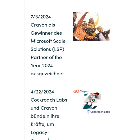
Switzerland
7/3/2024
Crayon als
United States
Gewinner des
Microsoft Scale
Solutions (LSP)
Partner of the
Year 2024
ausgezeichnet
4/22/2024
Cockroach Labs
und Crayon
bündeln ihre
Kräfte, um
Legacy-