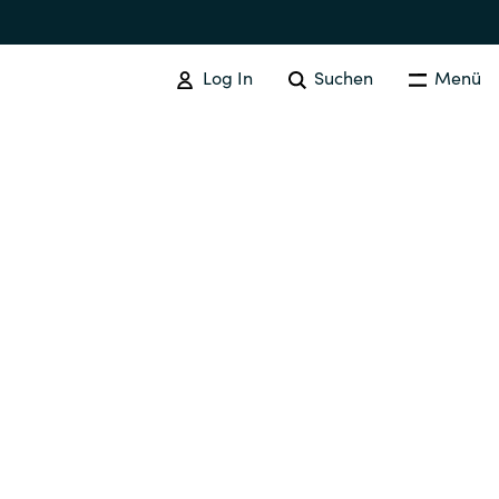
Log In
Suchen
Menü
GOOGLE CLOUD
Google Cloud Verwandte
Dienstleistungen
Australia
Czechia
Finland