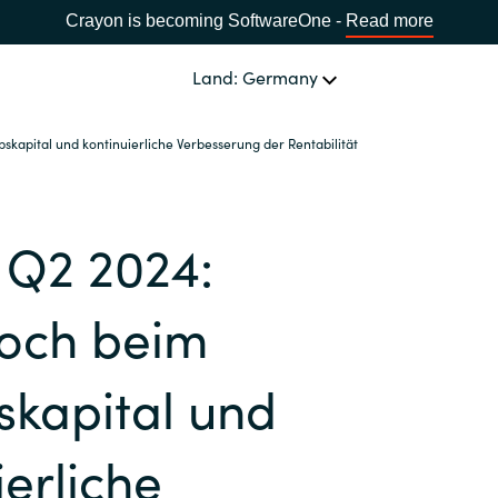
Crayon is becoming SoftwareOne -
Read more
Land: Germany
skapital und kontinuierliche Verbesserung der Rentabilität
SOFTWARE PARTNER
Acronis
LAND WÄHLEN
 Q2 2024:
Adobe
Africa
hoch beim
Alludo
Bulgaria
skapital und
AWS
Estonia
ierliche
Azul