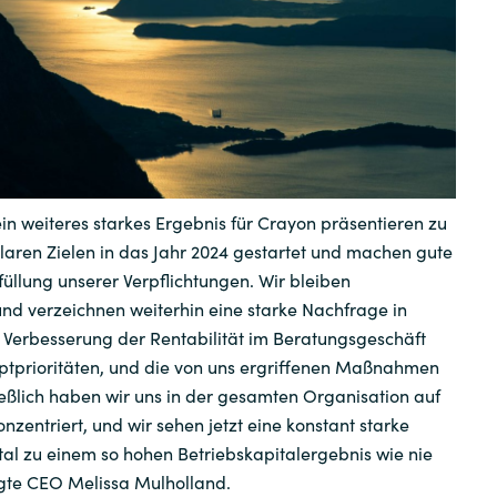
Instana
Sweden
Jetbrains
United Kingdom
Matrix42
Microsoft
 ein weiteres starkes Ergebnis für Crayon präsentieren zu
Nutanix
klaren Zielen in das Jahr 2024 gestartet und machen gute
rfüllung unserer Verpflichtungen. Wir bleiben
Omnissa
nd verzeichnen weiterhin eine starke Nachfrage in
 Verbesserung der Rentabilität im Beratungsgeschäft
Powell Software
ptprioritäten, und die von uns ergriffenen Maßnahmen
eßlich haben wir uns in der gesamten Organisation auf
nzentriert, und wir sehen jetzt eine konstant starke
Quest Soft
tal zu einem so hohen Betriebskapitalergebnis wie nie
agte CEO Melissa Mulholland.
Red Hat