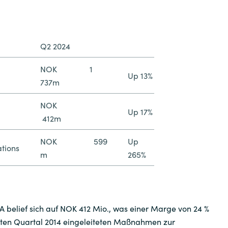
ServiceNow
Q2 2024
Snow
NOK 1
Up 13%
Suse
737m
Teamviewer
NOK
Up 17%
412m
Think Cell
NOK 599
Up
tions
m
265%
USU
Veeam
 belief sich auf NOK 412 Mio., was einer Marge von 24 %
VMware by Broadcom
erten Quartal 2014 eingeleiteten Maßnahmen zur