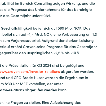
abilität im Bereich Consulting zeigen Wirkung, und die
Workplace from Meta
was die Prognose des Unternehmens für das bereinigte
r das Gesamtjahr unterstützt.
Weitere Software Partner
Geschäftstätigkeit belief sich auf 599 Mio. NOK. Das
belief sich auf -1,4 Mrd. NOK, eine Verbesserung um 1,3
h zum Vorjahresquartal. Aufgrund der starken Leistung
verlauf erhöht Crayon seine Prognose für das Gesamtjahr
% gegenüber den ursprünglichen -2,5 % bis -10 %.
 die Präsentation für Q2 2024 sind beigefügt und
/www.crayon.com/investor-relations
abgerufen werden.
and und CFO Brede Huser werden die Ergebnisse in
m 8:30 Uhr MEZ vorstellen, der unter
stor-relations abgerufen werden kann.
 online Fragen zu stellen. Eine Aufzeichnung des