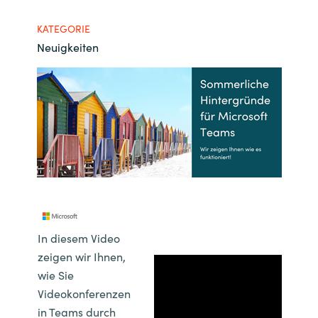
Bulgaria
Kontakt
KATEGORIE
Neuigkeiten
Czechia
Karriere
Denmark
Channel Partner
Estonia
Finland
France
Germany
In diesem Video
zeigen wir Ihnen,
Hungary
wie Sie
Videokonferenzen
Iceland
in Teams durch