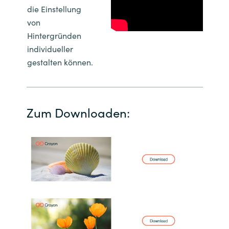
die Einstellung
India
von
Hintergründen
Indonesia
individueller
gestalten können.
Kingdom of Saudi Arabia
Kuwait
Zum Downloaden:
Latvia
Lithuania
Malaysia
Middle East
Netherlands