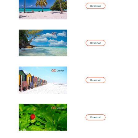
Slovenia
Singapore
Spain
Sri Lanka
Sweden
Switzerland
Ukraine
United Kingdom
United States