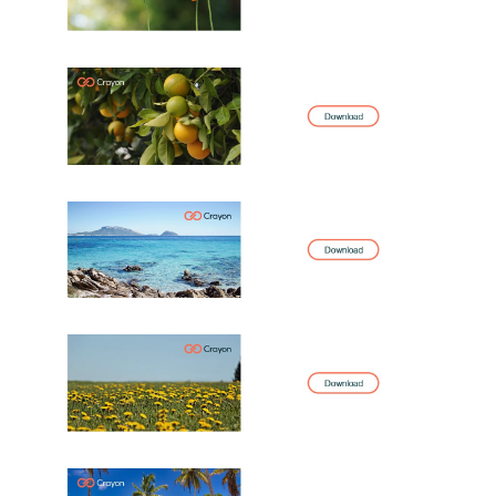
Norway
Oman
Philippines
Poland
Portugal
Qatar
Romania
Serbia