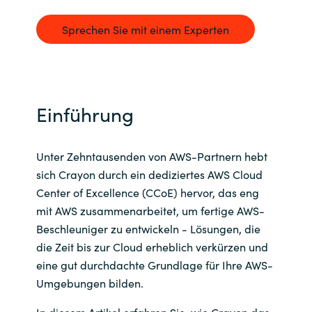
Bulgaria
Kontakt
Sprechen Sie mit einem Experten
Czechia
Karriere
Denmark
Einführung
Channel Partner
Estonia
Unter Zehntausenden von AWS-Partnern hebt
Finland
sich Crayon durch ein dediziertes AWS Cloud
Center of Excellence (CCoE) hervor, das eng
France
mit AWS zusammenarbeitet, um fertige AWS-
Beschleuniger zu entwickeln - Lösungen, die
Germany
die Zeit bis zur Cloud erheblich verkürzen und
eine gut durchdachte Grundlage für Ihre AWS-
Hungary
Umgebungen bilden.
Iceland
In diesem Artikel erfahren Sie, wie Crayon das