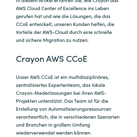
AWS Cloud Center of Excellence ins Leben
India
gerufen hat und wie die Lösungen, die das
CCoE entwickelt, unseren Kunden helfen, die
Indonesia
Vorteile der AWS-Cloud durch eine schnelle
und sichere Migration zu nutzen.
Kingdom of Saudi Arabia
Crayon AWS CCoE
Kuwait
Latvia
Unser AWS CCoE ist ein multidisziplinäres,
zentralisiertes Expertenteam, das lokale
Lithuania
Crayon-Niederlassungen bei ihren AWS-
Projekten unterstützt. Das Team ist für die
Malaysia
Erstellung von Automatisierungsressourcen
verantwortlich, die in verschiedenen Szenarien
Middle East
und Branchen in großem Umfang
wiederverwendet werden können.
Netherlands