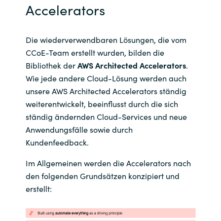
Slovenia
Accelerators
Singapore
Die wiederverwendbaren Lösungen, die vom
Spain
CCoE-Team erstellt wurden, bilden die
Bibliothek der
AWS Architected Accelerators
.
Sri Lanka
Wie jede andere Cloud-Lösung werden auch
unsere AWS Architected Accelerators ständig
Sweden
weiterentwickelt, beeinflusst durch die sich
ständig ändernden Cloud-Services und neue
Switzerland
Anwendungsfälle sowie durch
Kundenfeedback.
Ukraine
Im Allgemeinen werden die Accelerators nach
den folgenden Grundsätzen konzipiert und
United Kingdom
erstellt:
United States