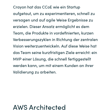
Crayon hat das CCoE wie ein Startup
Norway
aufgetaut, um zu experimentieren, schnell zu
versagen und auf agile Weise Ergebnisse zu
Oman
erzielen. Dieser Ansatz ermöglicht es dem
Team, die Produkte in vordefinierten, kurzen
Philippines
Verbesserungszyklen in Richtung der zentralen
Vision weiterzuentwickeln. Auf diese Weise hat
Poland
das Team seine kurzfristigen Ziele erreicht: ein
MVP einer Lösung, die schnell fertiggestellt
Portugal
werden kann, um mit einem Kunden an ihrer
Validierung zu arbeiten.
Qatar
Romania
Serbia
AWS Architected