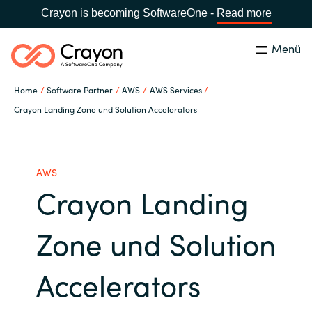
Crayon is becoming SoftwareOne -
Read more
Menü
Suchen
Schließen
Home
Software Partner
AWS
AWS Services
Unsere Expertise
Crayon Landing Zone und Solution Accelerators
Land:
Germany
LAND WÄHLEN
Software Partner
AWS
Crayon Landing
Global site
Ressourcen
Africa
Zone und Solution
IT Campus - Customer Trainings
Australia
Accelerators
Über uns
Austria