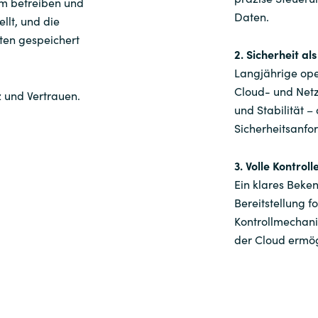
orm betreiben und
Instana
Daten.
llt, und die
Sweden
ten gespeichert
Jetbrains
2. Sicherheit al
United Kingdom
Langjährige ope
Matrix42
Cloud- und Netzw
z und Vertrauen.
und Stabilität 
Microsoft
Sicherheitsanfo
Nutanix
3. Volle Kontrol
Ein klares Beken
Omnissa
Bereitstellung f
Kontrollmechani
Powell Software
der Cloud ermög
Quest Soft
Red Hat