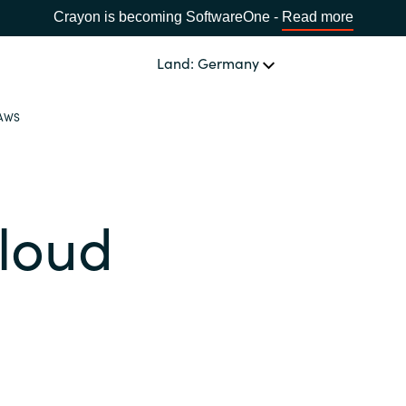
Crayon is becoming SoftwareOne -
Read more
Land: Germany
 AWS
SOFTWARE PARTNER
Acronis
LAND WÄHLEN
loud
Adobe
Africa
Alludo
Bulgaria
AWS
Estonia
Azul