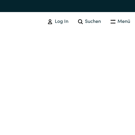
Log In
Suchen
Menü
ADOBE
Adobe Produkte
Australia
Czechia
Finland