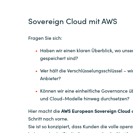
France
Sovereign Cloud mit AWS
Über uns
Iceland
Kingdom of Saudi Arabia
Fragen Sie sich:
Kontakt
Haben wir einen klaren Überblick, wo unse
Lithuania
gespeichert sind?
Karriere
Wer hält die Verschlüsselungsschlüssel – wi
Netherlands
Anbieter?
Können wir eine einheitliche Governance 
Philippines
Channel Partner
und Cloud-Modelle hinweg durchsetzen?
Qatar
Hier macht die
AWS European Sovereign Cloud
e
Schritt nach vorne.
Sie ist so konzipiert, dass Kunden die volle oper
Slovenia