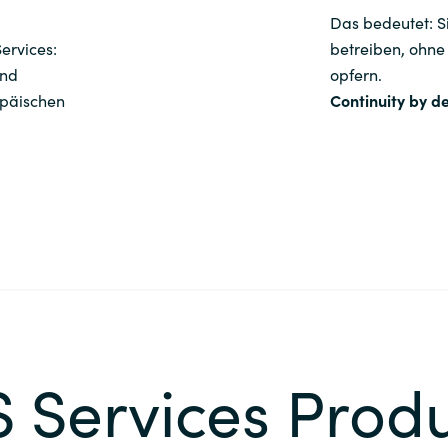
Das bedeutet: 
ServiceNow
ervices:
betreiben, ohne
und
opfern.
Snow
opäischen
Continuity by de
Suse
Teamviewer
Think Cell
USU
Veeam
 Services Prod
VMware by Broadcom