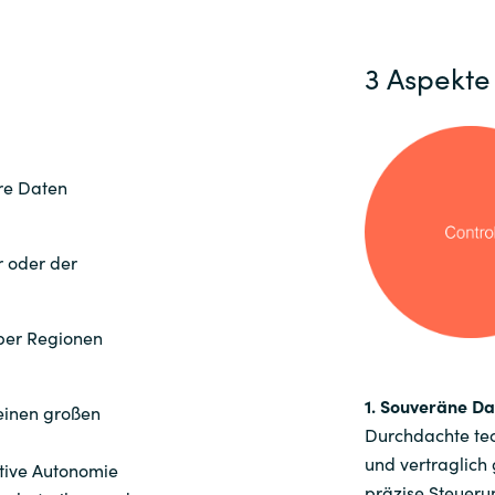
Germany
Certero
3 Aspekte
India
Citrix
Kuwait
Crayon
re Daten
DataCore
Malaysia
r oder der
Docusign
Norway
Elastic
über Regionen
Poland
Google Cloud
Romania
1. Souveräne D
inen großen
Durchdachte tec
IBM
und vertraglic
ative Autonomie
Singapore
präzise Steueru