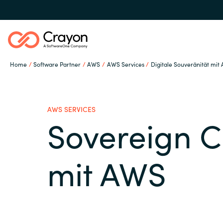
Home
Software Partner
AWS
AWS Services
Digitale Souveränität mit
Unsere Expertise
AWS SERVICES
Software Partner
Sovereign C
Global site
Ressourcen
mit AWS
Austria
Denmark
IT Campus - Customer
Trainings