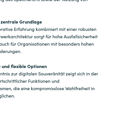
Switzerland
s zentrale Grundlage
United States
rative Erfahrung kombiniert mit einer robusten
erkarchitektur sorgt für hohe Ausfallsicherheit
– auch für Organisationen mit besonders hohen
rderungen.
le und flexible Optionen
ntnis zur digitalen Souveränität zeigt sich in der
ortschrittlicher Funktionen und
smen, die eine kompromisslose Wahlfreiheit in
lichen.