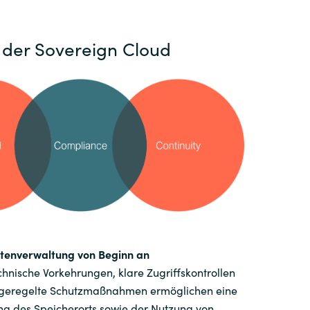
Hungary
 der Sovereign Cloud
Indonesia
Latvia
Middle East
Oman
Portugal
Serbia
atenverwaltung von Beginn an
hnische Vorkehrungen, klare Zugriffskontrollen
h geregelte Schutzmaßnahmen ermöglichen eine
Spain
ng des Speicherorts sowie der Nutzung von