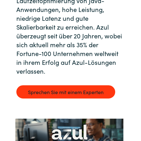
Laufzeitoptimierung von Java-
Anwendungen, hohe Leistung,
Bulgaria
Kontakt
niedrige Latenz und gute
Czechia
Skalierbarkeit zu erreichen. Azul
Karriere
überzeugt seit über 20 Jahren, wobei
Denmark
sich aktuell mehr als 35% der
Fortune-100 Unternehmen weltweit
Channel Partner
Estonia
in ihrem Erfolg auf Azul-Lösungen
verlassen.
Finland
France
Sprechen Sie mit einem Experten
Germany
Hungary
Iceland