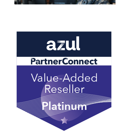
India
Indonesia
Kingdom of Saudi Arabia
Kuwait
Latvia
Lithuania
Malaysia
Middle East
Netherlands