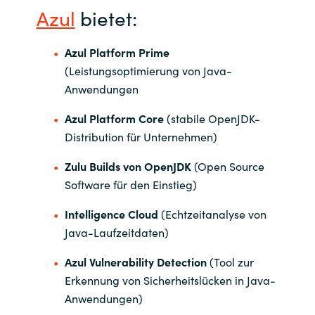
Slovenia
Azul
bietet:
Singapore
Azul Platform Prime
(Leistungsoptimierung von Java-
Spain
Anwendungen
Sri Lanka
Azul Platform Core
(stabile OpenJDK-
Distribution für Unternehmen)
Sweden
Zulu Builds von OpenJDK
(Open Source
Switzerland
Software für den Einstieg)
Intelligence Cloud
(Echtzeitanalyse von
Ukraine
Java-Laufzeitdaten)
United Kingdom
Azul Vulnerability Detection
(Tool zur
Erkennung von Sicherheitslücken in Java-
United States
Anwendungen)