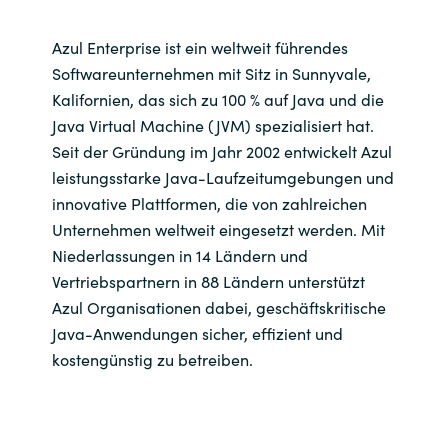
Norway
Azul Enterprise ist ein weltweit führendes
Softwareunternehmen mit Sitz in Sunnyvale,
Oman
Kalifornien, das sich zu 100 % auf Java und die
Java Virtual Machine (JVM) spezialisiert hat.
Philippines
Seit der Gründung im Jahr 2002 entwickelt Azul
leistungsstarke Java-Laufzeitumgebungen und
Poland
innovative Plattformen, die von zahlreichen
Unternehmen weltweit eingesetzt werden. Mit
Portugal
Niederlassungen in 14 Ländern und
Vertriebspartnern in 88 Ländern unterstützt
Qatar
Azul Organisationen dabei, geschäftskritische
Java-Anwendungen sicher, effizient und
Romania
kostengünstig zu betreiben
.
Serbia