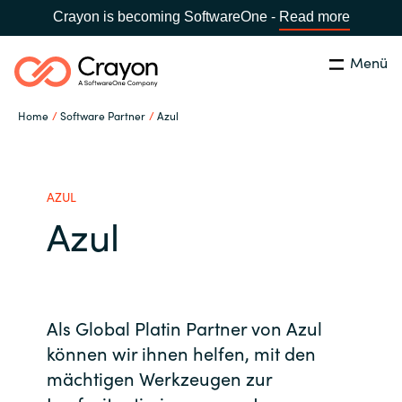
Crayon is becoming SoftwareOne -
Read more
Menü
Suchen
Schließen
Home
Software Partner
Azul
Unsere Expertise
Land:
Germany
LAND WÄHLEN
Software Partner
AZUL
Azul
Global site
Ressourcen
Africa
IT Campus - Customer Trainings
Als Global Platin Partner von Azul
Australia
können wir ihnen helfen, mit den
mächtigen Werkzeugen zur
Über uns
Austria