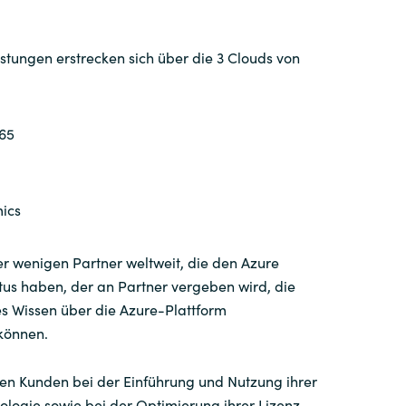
stungen erstrecken sich über die 3 Clouds von
365
ics
er wenigen Partner weltweit, die den Azure
us haben, der an Partner vergeben wird, die
es Wissen über die Azure-Plattform
können.
ren Kunden bei der Einführung und Nutzung ihrer
ologie sowie bei der Optimierung ihrer Lizenz-