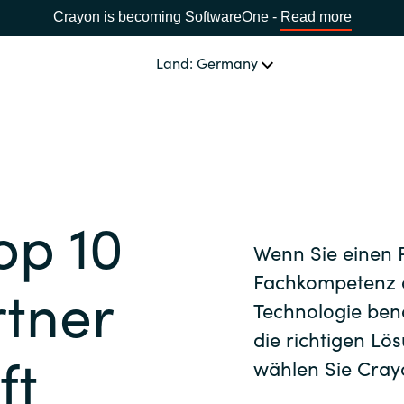
Crayon is becoming SoftwareOne -
Read more
Land: Germany
SOFTWARE PARTNER
Acronis
LAND WÄHLEN
Top 10
Adobe
Africa
Wenn Sie einen 
Alludo
Fachkompetenz a
rtner
Bulgaria
Technologie benö
AWS
die richtigen Lö
ft
Estonia
wählen Sie Cray
Azul