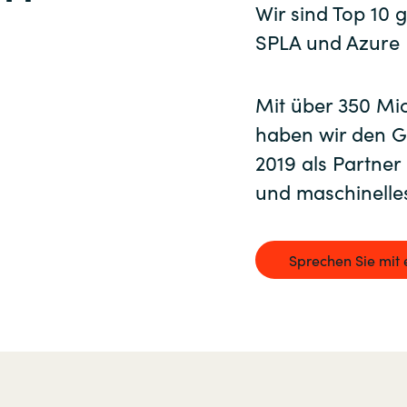
Germany
Wir sind Top 10 
Certero
SPLA und Azure 
India
Citrix
Mit über 350 Mic
Kuwait
Crayon
haben wir den G
2019 als Partner 
DataCore
Malaysia
und maschinelle
Docusign
Norway
Sprechen Sie mit
Elastic
Poland
Google Cloud
Romania
IBM
Singapore