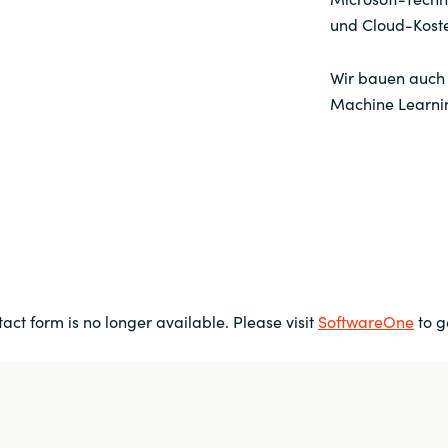
und Cloud-Kost
Workplace from Meta
Wir bauen auch 
Weitere Software Partner
Machine Learni
tact form is no longer available. Please visit
SoftwareOne
to g