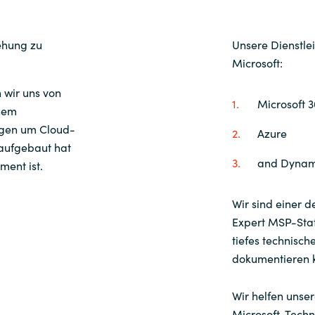
ServiceNow
ehung zu
Unsere Dienstlei
Microsoft:
Snow
 wir uns von
Microsoft 
Suse
inem
ngen um Cloud-
Azure
Teamviewer
 aufgebaut hat
and Dynam
ent ist.
Think Cell
Wir sind einer d
USU
Expert MSP-Stat
tiefes technisch
dokumentieren 
Veeam
Wir helfen unse
VMware by Broadcom
Microsoft-Techn