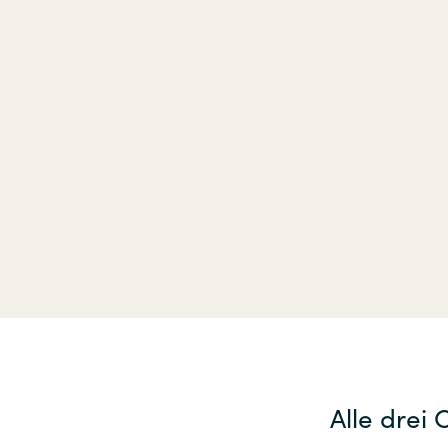
Instana
Sweden
Jetbrains
United Kingdom
Matrix42
Microsoft
Nutanix
Omnissa
Powell Software
Quest Soft
Alle drei 
Red Hat