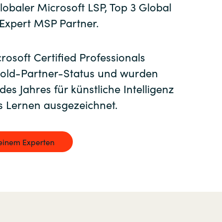
Hungary
globaler Microsoft LSP, Top 3 Global
Expert MSP Partner.
Indonesia
rosoft Certified Professionals
Latvia
old-Partner-Status und wurden
des Jahres für künstliche Intelligenz
Middle East
s Lernen ausgezeichnet.
Oman
 einem Experten
Portugal
Serbia
Spain