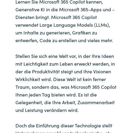
Slovenia
Lernen Sie Microsoft 365 Copilot kennen,
Generative KI in die Microsoft 365-Apps und -
Singapore
Diensten bringt. Microsoft 365 Copilot
verwendet Large Language Models (LLMs),
Spain
um Inhalte zu generieren, Grafiken zu
entwerfen, Code zu erstellen und vieles mehr.
Sri Lanka
Stellen Sie sich eine Welt vor, in der Ihre Ideen
Sweden
mit Leichtigkeit zum Leben erweckt werden, in
der die Produktivität steigt und Ihre Visionen
Switzerland
Wirklichkeit wird. Diese Welt ist kein ferner
Traum, sondern das, was Microsoft 365 Copilot
Ukraine
Ihnen jeden Tag bieten wird. Es ist die
Gelegenheit, die Ihre Arbeit, Zusammenarbeit
United Kingdom
und Leistung verändern wird.
United States
Doch die Einführung dieser Technologie stellt