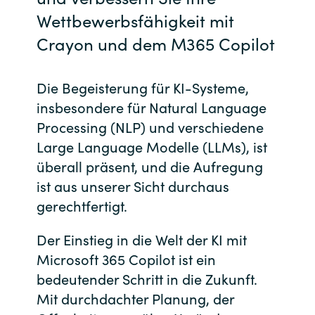
Wettbewerbsfähigkeit mit
Bulgaria
Kontakt
Crayon und dem M365 Copilot
Czechia
Karriere
Die Begeisterung für KI-Systeme,
Denmark
insbesondere für Natural Language
Processing (NLP) und verschiedene
Channel Partner
Estonia
Large Language Modelle (LLMs), ist
Finland
überall präsent, und die Aufregung
ist aus unserer Sicht durchaus
France
gerechtfertigt.
Germany
Der Einstieg in die Welt der KI mit
Microsoft 365 Copilot ist ein
Hungary
bedeutender Schritt in die Zukunft.
Mit durchdachter Planung, der
Iceland