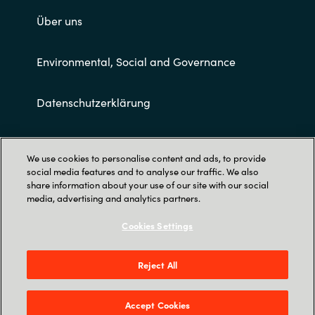
Über uns
Environmental, Social and Governance
Datenschutzerklärung
Allgemeine Geschäftsbedingungen
We use cookies to personalise content and ads, to provide
social media features and to analyse our traffic. We also
share information about your use of our site with our social
media, advertising and analytics partners.
Cookies Settings
Trust Center
Reject All
Crayon Deutschland GmbH |
Inselkammerstraße 12 | 82008 Unterhaching
Accept Cookies