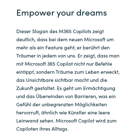
Empower your dreams
Norway
Oman
Dieser Slogan des M365 Copilots zeigt
deutlich, dass bei dem neuen Microsoft um
Philippines
mehr als ein Feature geht; er berührt den
Träumer in jedem von uns. Er zeigt, dass man
Poland
mit Microsoft 365 Copilot nicht nur Befehle
eintippt, sondern Träume zum Leben erweckt,
Portugal
das Unsichtbare sichtbar macht und die
Zukunft gestaltet. Es geht um Ermächtigung
Qatar
und das Überwinden von Barrieren, was ein
Gefühl der unbegrenzten Möglichkeiten
Romania
hervorruft, ähnlich wie Künstler eine leere
Leinwand sehen. Microsoft Copilot wird zum
Serbia
Copiloten ihres Alltags.