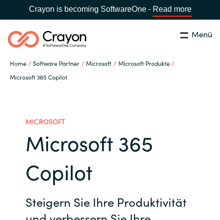
Crayon is becoming SoftwareOne -
Read more
Menü
Suchen
Schließen
Home
Software Partner
Microsoft
Microsoft Produkte
Unsere Expertise
Microsoft 365 Copilot
Land:
Germany
LAND WÄHLEN
Software Partner
MICROSOFT
Microsoft 365
Global site
Ressourcen
Africa
Copilot
IT Campus - Customer Trainings
Australia
Steigern Sie Ihre Produktivität
Über uns
Austria
und verbessern Sie Ihre