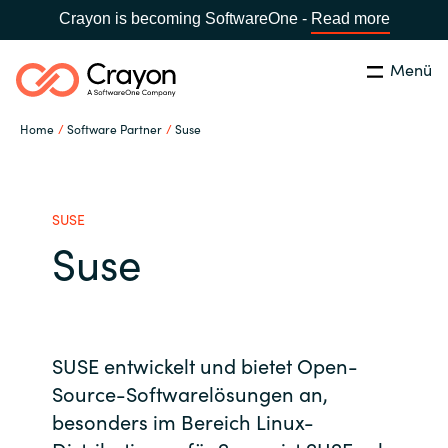
Crayon is becoming SoftwareOne -
Read more
Menü
Suchen
Schließen
Home
Software Partner
Suse
Unsere Expertise
Land:
Germany
LAND WÄHLEN
Software Partner
SUSE
Suse
Global site
Ressourcen
Africa
IT Campus - Customer Trainings
SUSE entwickelt und bietet Open-
Australia
Source-Softwarelösungen an,
besonders im Bereich Linux-
Über uns
Austria