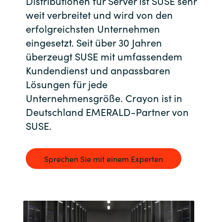
Distributionen für Server ist SUSE sehr
weit verbreitet und wird von den
Bulgaria
Kontakt
erfolgreichsten Unternehmen
Czechia
eingesetzt. Seit über 30 Jahren
Karriere
überzeugt SUSE mit umfassendem
Denmark
Kundendienst und anpassbaren
Lösungen für jede
Channel Partner
Estonia
Unternehmensgröße. Crayon ist in
Deutschland EMERALD-Partner von
Finland
SUSE.
France
Sprechen Sie mit einem Experten
Germany
Hungary
Iceland