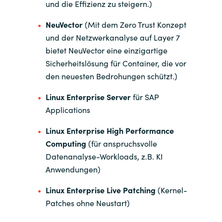
Slovenia
und die Effizienz zu steigern.)
NeuVector
(Mit dem Zero Trust Konzept
Singapore
und der Netzwerkanalyse auf Layer 7
bietet NeuVector eine einzigartige
Spain
Sicherheitslösung für Container, die vor
den neuesten Bedrohungen schützt.)
Sri Lanka
Linux Enterprise Server
für SAP
Sweden
Applications
Switzerland
Linux Enterprise High Performance
Computing
(für anspruchsvolle
Ukraine
Datenanalyse-Workloads, z.B. KI
Anwendungen)
United Kingdom
Linux Enterprise Live Patching
(Kernel-
United States
Patches ohne Neustart)