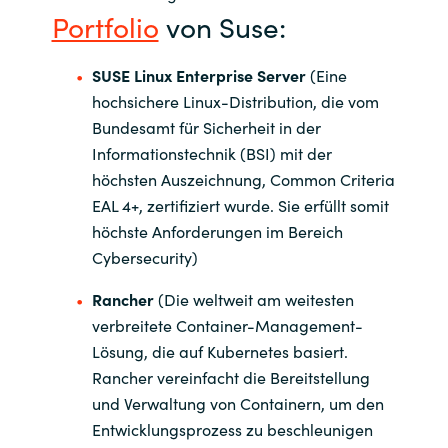
Portfolio
von Suse:
Norway
SUSE Linux Enterprise Server
(Eine
Oman
hochsichere Linux-Distribution, die vom
Bundesamt für Sicherheit in der
Philippines
Informationstechnik (BSI) mit der
höchsten Auszeichnung, Common Criteria
Poland
EAL 4+, zertifiziert wurde. Sie erfüllt somit
höchste Anforderungen im Bereich
Portugal
Cybersecurity)
Qatar
Rancher
(Die weltweit am weitesten
verbreitete Container-Management-
Romania
Lösung, die auf Kubernetes basiert.
Rancher vereinfacht die Bereitstellung
Serbia
und Verwaltung von Containern, um den
Entwicklungsprozess zu beschleunigen