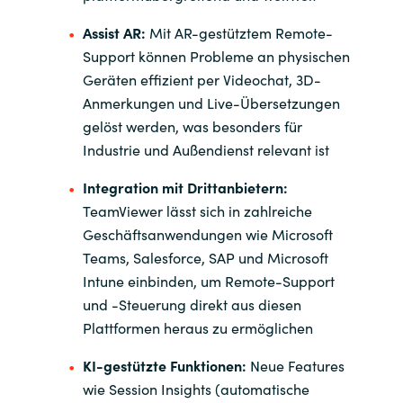
Slovenia
Assist AR:
Mit AR-gestütztem Remote-
Singapore
Support können Probleme an physischen
Geräten effizient per Videochat, 3D-
Spain
Anmerkungen und Live-Übersetzungen
gelöst werden, was besonders für
Sri Lanka
Industrie und Außendienst relevant ist
Sweden
Integration mit Drittanbietern:
TeamViewer lässt sich in zahlreiche
Switzerland
Geschäftsanwendungen wie Microsoft
Teams, Salesforce, SAP und Microsoft
Ukraine
Intune einbinden, um Remote-Support
und -Steuerung direkt aus diesen
United Kingdom
Plattformen heraus zu ermöglichen
KI-gestützte Funktionen:
Neue Features
United States
wie Session Insights (automatische