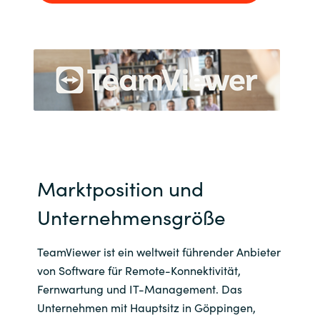
India
Indonesia
Kingdom of Saudi Arabia
Kuwait
Latvia
Marktposition und
Lithuania
Unternehmensgröße
Malaysia
TeamViewer ist ein weltweit führender Anbieter
von Software für Remote-Konnektivität,
Middle East
Fernwartung und IT-Management. Das
Unternehmen mit Hauptsitz in Göppingen,
Netherlands