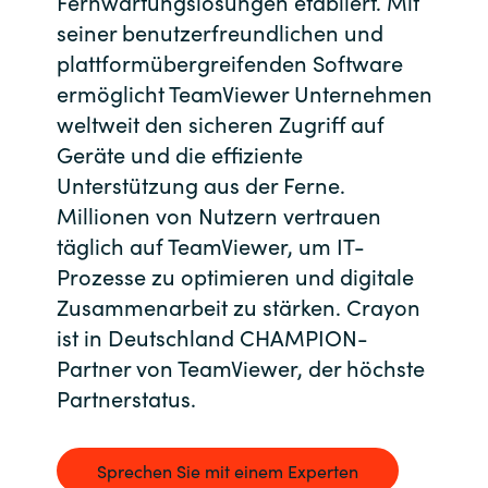
Fernwartungslösungen etabliert. Mit
seiner benutzerfreundlichen und
Bulgaria
Kontakt
plattformübergreifenden Software
Czechia
ermöglicht TeamViewer Unternehmen
Karriere
weltweit den sicheren Zugriff auf
Denmark
Geräte und die effiziente
Unterstützung aus der Ferne.
Channel Partner
Estonia
Millionen von Nutzern vertrauen
täglich auf TeamViewer, um IT-
Finland
Prozesse zu optimieren und digitale
Zusammenarbeit zu stärken. Crayon
France
ist in Deutschland CHAMPION-
Germany
Partner von TeamViewer, der höchste
Partnerstatus.
Hungary
Sprechen Sie mit einem Experten
Iceland