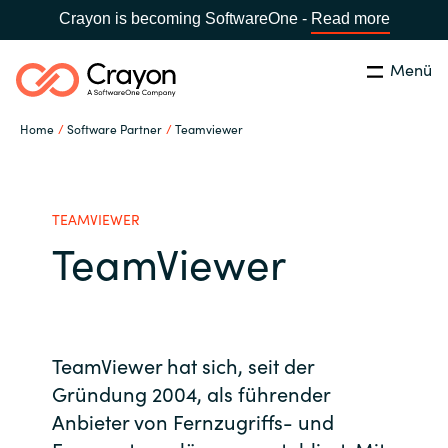
Crayon is becoming SoftwareOne -
Read more
Menü
Suchen
Schließen
Home
Software Partner
Teamviewer
Unsere Expertise
Land:
Germany
LAND WÄHLEN
Software Partner
TEAMVIEWER
TeamViewer
Global site
Ressourcen
Africa
IT Campus - Customer Trainings
TeamViewer hat sich, seit der
Australia
Gründung 2004, als führender
Anbieter von Fernzugriffs- und
Über uns
Austria