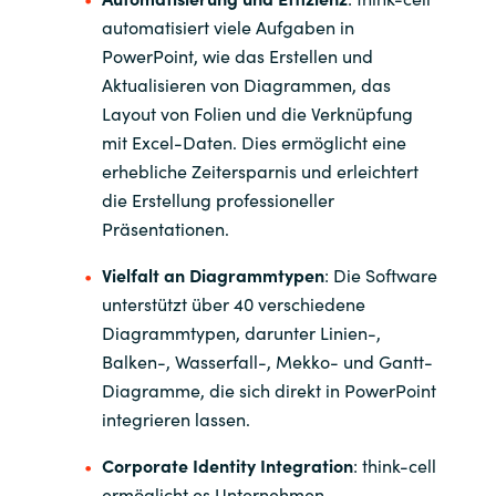
automatisiert viele Aufgaben in
India
PowerPoint, wie das Erstellen und
Aktualisieren von Diagrammen, das
Indonesia
Layout von Folien und die Verknüpfung
mit Excel-Daten. Dies ermöglicht eine
Kingdom of Saudi Arabia
erhebliche Zeitersparnis und erleichtert
die Erstellung professioneller
Kuwait
Präsentationen
.
Latvia
Vielfalt an Diagrammtypen
: Die Software
unterstützt über 40 verschiedene
Lithuania
Diagrammtypen, darunter Linien-,
Balken-, Wasserfall-, Mekko- und Gantt-
Malaysia
Diagramme, die sich direkt in PowerPoint
integrieren lassen
.
Middle East
Corporate Identity Integration
: think-cell
Netherlands
ermöglicht es Unternehmen,