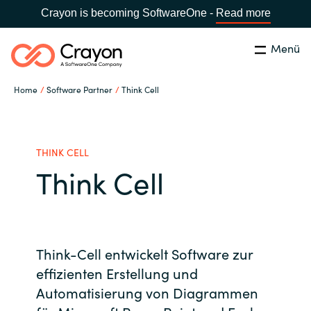
Crayon is becoming SoftwareOne -
Read more
Menü
Suchen
Schließen
Home
Software Partner
Think Cell
Unsere Expertise
Land:
Germany
LAND WÄHLEN
Software Partner
THINK CELL
Think Cell
Global site
Ressourcen
Africa
IT Campus - Customer Trainings
Think-Cell entwickelt Software zur
Australia
effizienten Erstellung und
Automatisierung von Diagrammen
Über uns
Austria