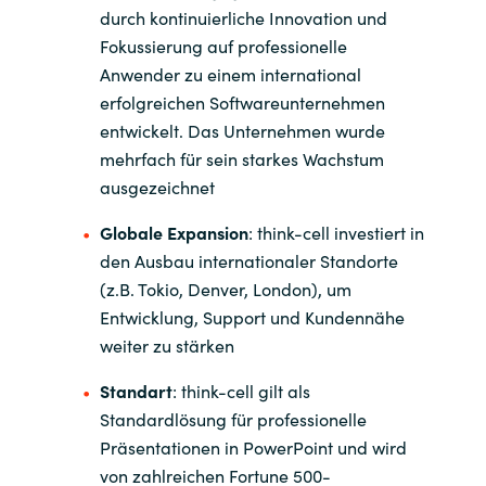
Slovenia
durch kontinuierliche Innovation und
Fokussierung auf professionelle
Singapore
Anwender zu einem international
erfolgreichen Softwareunternehmen
Spain
entwickelt. Das Unternehmen wurde
mehrfach für sein starkes Wachstum
Sri Lanka
ausgezeichnet
Sweden
Globale Expansion
: think-cell investiert in
den Ausbau internationaler Standorte
Switzerland
(z.B. Tokio, Denver, London), um
Entwicklung, Support und Kundennähe
Ukraine
weiter zu stärken
United Kingdom
Standart
: think-cell gilt als
Standardlösung für professionelle
United States
Präsentationen in PowerPoint und wird
von zahlreichen Fortune 500-