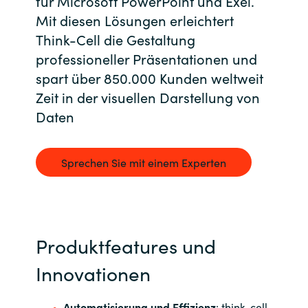
für Microsoft PowerPoint und Exel.
Mit diesen Lösungen erleichtert
Bulgaria
Kontakt
Think-Cell die Gestaltung
Czechia
professioneller Präsentationen und
Karriere
spart über 850.000 Kunden weltweit
Denmark
Zeit in der visuellen Darstellung von
Daten
Channel Partner
Estonia
Finland
Sprechen Sie mit einem Experten
France
Germany
Produktfeatures und
Hungary
Innovationen
Iceland
Automatisierung und Effizienz
: think-cell