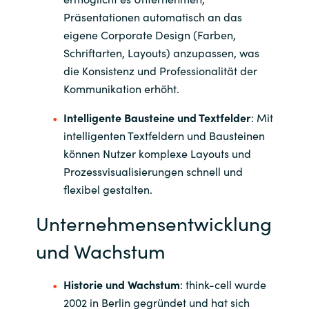
Präsentationen automatisch an das
Norway
eigene Corporate Design (Farben,
Schriftarten, Layouts) anzupassen, was
Oman
die Konsistenz und Professionalität der
Kommunikation erhöht
.
Philippines
Intelligente Bausteine und Textfelder
: Mit
intelligenten Textfeldern und Bausteinen
Poland
können Nutzer komplexe Layouts und
Portugal
Prozessvisualisierungen schnell und
flexibel gestalten
.
Qatar
Unternehmensentwicklung
Romania
und Wachstum
Serbia
Historie und Wachstum
: think-cell wurde
2002 in Berlin gegründet und hat sich