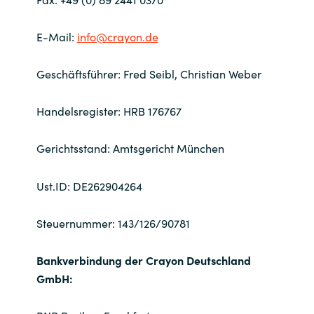
Bulgaria
Kontakt
E-Mail:
info@crayon.de
Czechia
Geschäftsführer: Fred Seibl, Christian Weber
Karriere
Denmark
Handelsregister: HRB 176767
Channel Partner
Estonia
Gerichtsstand: Amtsgericht München
Finland
Ust.ID: DE262904264
France
Steuernummer: 143/126/90781
Germany
Bankverbindung der Crayon Deutschland
Hungary
GmbH:
Iceland