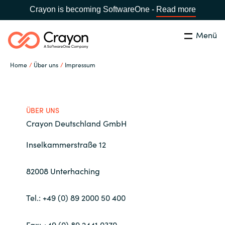
Crayon is becoming SoftwareOne -
Read more
Menü
Suchen
Schließen
Home
Über uns
Impressum
Unsere Expertise
Land:
Germany
LAND WÄHLEN
Software Partner
ÜBER UNS
Crayon Deutschland GmbH
Global site
Ressourcen
Inselkammerstraße 12
Africa
82008 Unterhaching
IT Campus - Customer Trainings
Australia
Tel.:
+49 (0) 89 2000 50 400
Über uns
Austria
Fax: +49 (0) 89 2441 0370