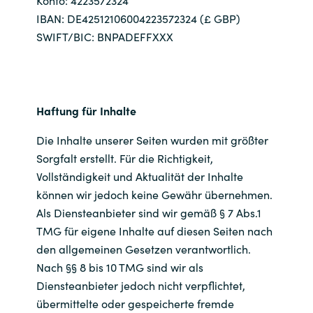
IBAN: DE42512106004223572324 (£ GBP)
Norway
SWIFT/BIC: BNPADEFFXXX
Oman
Philippines
Haftung für Inhalte
Poland
Die Inhalte unserer Seiten wurden mit größter
Sorgfalt erstellt. Für die Richtigkeit,
Portugal
Vollständigkeit und Aktualität der Inhalte
können wir jedoch keine Gewähr übernehmen.
Qatar
Als Diensteanbieter sind wir gemäß § 7 Abs.1
TMG für eigene Inhalte auf diesen Seiten nach
Romania
den allgemeinen Gesetzen verantwortlich.
Nach §§ 8 bis 10 TMG sind wir als
Serbia
Diensteanbieter jedoch nicht verpflichtet,
übermittelte oder gespeicherte fremde