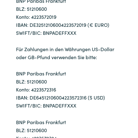
BNP Paribas Frankfurt
BLZ: 51210600
India
Konto: 4223572019
IBAN: DE32512106004223572019 (€ EURO)
Indonesia
SWIFT/BIC: BNPADEFFXXX
Kingdom of Saudi Arabia
Für Zahlungen in den Währungen US-Dollar
oder GB-Pfund verwenden Sie bitte:
Kuwait
BNP Paribas Frankfurt
Latvia
BLZ: 51210600
Lithuania
Konto: 4223572316
IBAN: DE64512106004223572316 ($ USD)
Malaysia
SWIFT/BIC: BNPADEFFXXX
Middle East
BNP Paribas Frankfurt
BLZ: 51210600
Netherlands
Konto: 4223572324