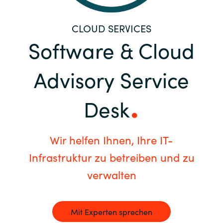
Bulgaria
Kontakt
CLOUD SERVICES
Czechia
Software & Cloud
Karriere
Denmark
Advisory Service
Channel Partner
Estonia
Desk
Finland
Wir helfen Ihnen, Ihre IT-
France
Infrastruktur zu betreiben und zu
Germany
verwalten
Hungary
Mit Experten sprechen
Iceland