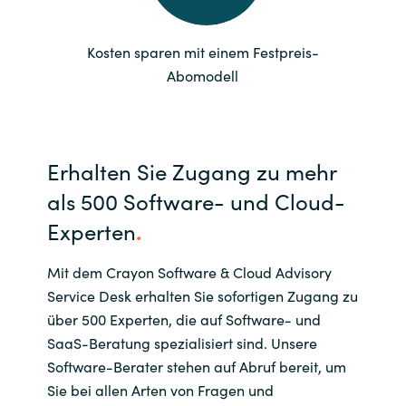
Slovenia
Singapore
Kosten sparen mit einem Festpreis-
Abomodell
Spain
Sri Lanka
Erhalten Sie Zugang zu mehr
Sweden
als 500 Software- und Cloud-
Experten
.
Switzerland
Mit dem Crayon Software & Cloud Advisory
Ukraine
Service Desk erhalten Sie sofortigen Zugang zu
über 500 Experten, die auf Software- und
United Kingdom
SaaS-Beratung spezialisiert sind. Unsere
Software-Berater stehen auf Abruf bereit, um
United States
Sie bei allen Arten von Fragen und