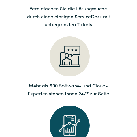
Vereinfachen Sie die Lösungssuche
Norway
durch einen einzigen ServiceDesk mit
unbegrenzten Tickets
Oman
Philippines
Poland
Portugal
Mehr als 500 Software- und Cloud-
Qatar
Experten stehen Ihnen 24/7 zur Seite
Romania
Serbia