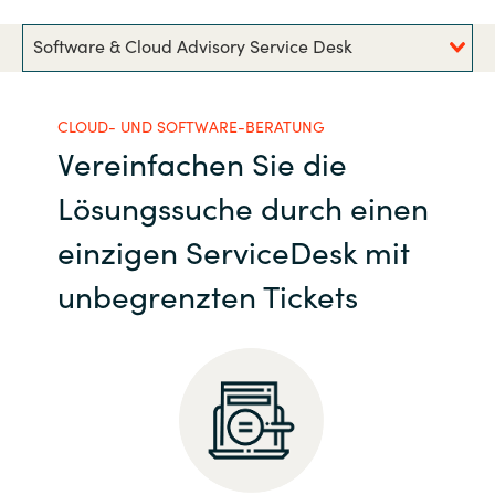
India
Software & Cloud Advisory Service Desk
Indonesia
CLOUD- UND SOFTWARE-BERATUNG
Vereinfachen Sie die
Kingdom of Saudi Arabia
Lösungssuche durch einen
Kuwait
einzigen ServiceDesk mit
Latvia
unbegrenzten Tickets
Lithuania
Malaysia
Middle East
Netherlands