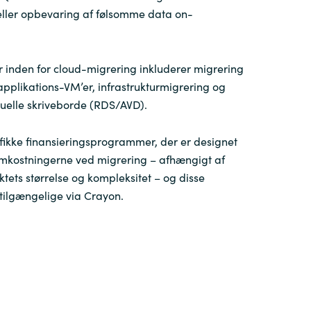
eller opbevaring af følsomme data on-
 inden for cloud-migrering inkluderer migrering
 applikations-VM’er, infrastrukturmigrering og
tuelle skriveborde (RDS/AVD).
ifikke finansieringsprogrammer, der er designet
 omkostningerne ved migrering – afhængigt af
tets størrelse og kompleksitet – og disse
ilgængelige via Crayon.