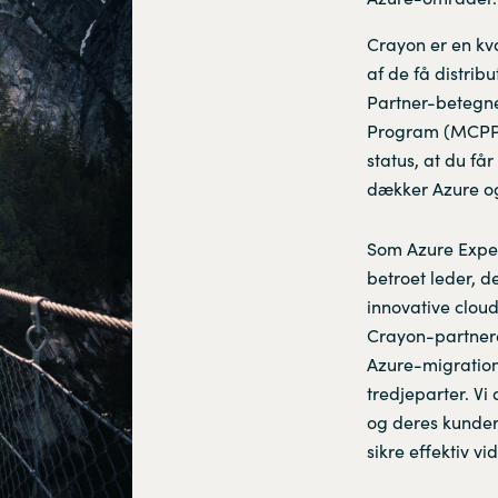
Crayon er en kva
af de få distribu
Partner-betegne
Program (MCPP).
status, at du f
dækker Azure o
Som Azure Exper
betroet leder, 
innovative cloud
Crayon-partnere
Azure-migration
tredjeparter. V
og deres kunder i
sikre effektiv v