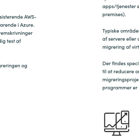
apps/tjenester 
premises).
ksisterende AWS-
arende i Azure.
Typiske områder
remskrivninger
af servere eller
ig test af
migrering af vir
Der findes spec
greringen og
til at reducere
migreringsprojek
programmer er t