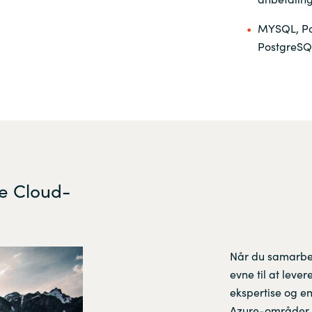
MYSQL, Po
PostgreSQ
re Cloud-
Når du samarbejd
evne til at leve
ekspertise og en 
Azure-områder.