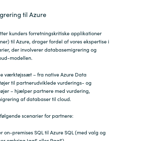
rering til Azure
ytter kunders forretningskritiske applikationer
er) til Azure, drager fordel af vores ekspertise i
ier, der involverer databasemigrering og
loud-modellen.
e værktøjssæt – fra native Azure Data
øjer til partnerudviklede vurderings- og
øjer – hjælper partnere med vurdering,
grering af databaser til cloud.
følgende scenarier for partnere:
er on-premises SQL til Azure SQL (med valg og
er omkring IaaS eller PaaS)