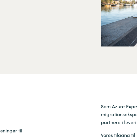
Germany
India
Kuwait
Malaysia
Norway
Poland
Som Azure Exper
Romania
migrationseksper
partnere i lever
Singapore
sninger til
Vores tilgang til