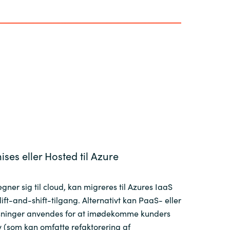
ses eller Hosted til Azure
gner sig til cloud, kan migreres til Azures IaaS
lift-and-shift-tilgang. Alternativt kan PaaS- eller
sninger anvendes for at imødekomme kunders
v (som kan omfatte refaktorering af