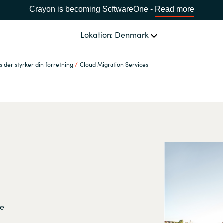
Crayon is becoming SoftwareOne -
Read more
Lokation: Denmark
 der styrker din forretning
Cloud Migration Services
OM OS
Ledelsen Crayon A/S
VÆLG EN CRAYON-LOKATION
Africa
Bulgaria
Estonia
ne