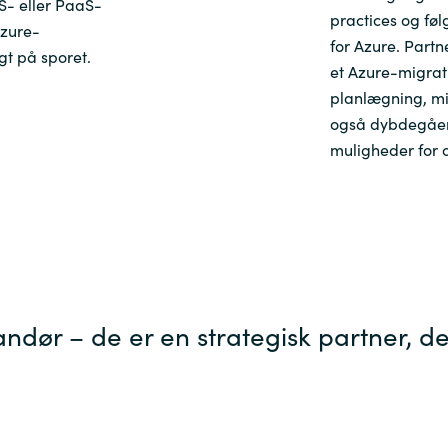
S- eller PaaS-
practices og fø
Azure-
Sweden
for Azure. Partn
t på sporet.
et Azure-migrat
planlægning, mig
United Kingdom
også dybdegåend
muligheder for 
dør – de er en strategisk partner, de