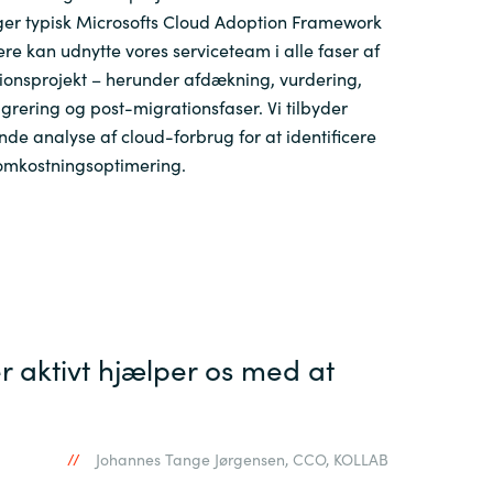
lger typisk Microsofts Cloud Adoption Framework
Switzerland
ere kan udnytte vores serviceteam i alle faser af
ionsprojekt – herunder afdækning, vurdering,
rering og post-migrationsfaser. Vi tilbyder
United States
e analyse af cloud-forbrug for at identificere
omkostningsoptimering.
r aktivt hjælper os med at
Johannes Tange Jørgensen, CCO, KOLLAB