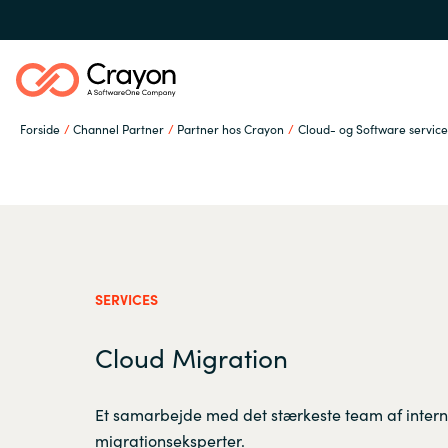
Forside
Channel Partner
Partner hos Crayon
Cloud- og Software services
Om os
Services
Global site
SERVICES
Softwarepartnere
Austria
Cloud Migration
Denmark
Channel Partner
Et samarbejde med det stærkeste team af inter
migrationseksperter.