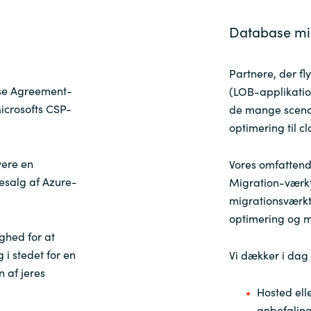
Database mig
Partnere, der fl
ise Agreement-
(LOB-applikation
icrosofts CSP-
de mange scenar
optimering til c
vere en
Vores omfattend
resalg af Azure-
Migration-værkt
migrationsværkt
optimering og mi
ghed for at
 i stedet for en
Vi dækker i dag 
n af jeres
Hosted ell
anbefaling