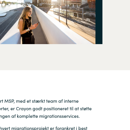
Hungary
Indonesia
Latvia
Middle East
Oman
Portugal
t MSP, med et stærkt team af interne
Serbia
ter, er Crayon godt positioneret til at støtte
ingen af komplette migrationsservices.
Spain
 hvert migrationsprojekt er forankret i best