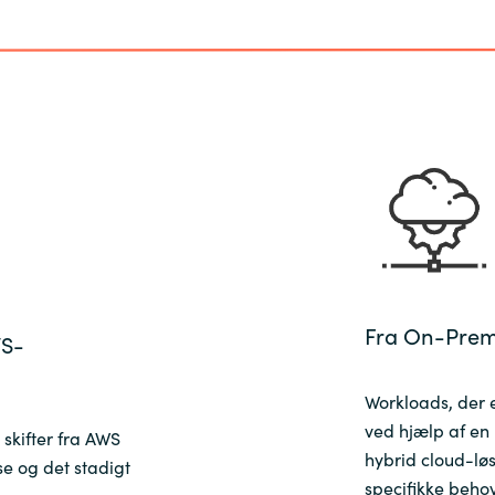
Fra On-Premi
WS-
Workloads, der e
ved hjælp af en 
 skifter fra AWS
hybrid cloud-lø
se og det stadigt
specifikke beho