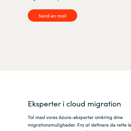
France
Viden
Send en mail
Iceland
Karriere
Kingdom of Saudi Arabia
Lithuania
Kontakt os
Netherlands
Philippines
Eksperter i cloud migration
Qatar
Tal med vores Azure-eksperter omkring dine
Slovenia
migrationsmuligheder. Fra at definere de rette lø