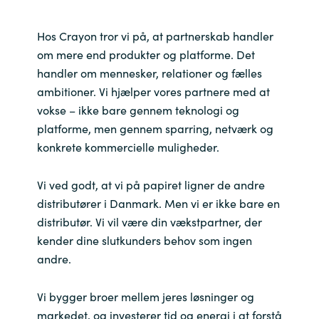
Bulgaria
Karriere
Hos Crayon tror vi på, at partnerskab handler
om mere end produkter og platforme. Det
Czechia
handler om mennesker, relationer og fælles
Kontakt os
ambitioner. Vi hjælper vores partnere med at
Denmark
vokse – ikke bare gennem teknologi og
platforme, men gennem sparring, netværk og
Estonia
konkrete kommercielle muligheder.
Finland
Vi ved godt, at vi på papiret ligner de andre
France
distributører i Danmark. Men vi er ikke bare en
distributør. Vi vil være din vækstpartner, der
Germany
kender dine slutkunders behov som ingen
andre.
Hungary
Vi bygger broer mellem jeres løsninger og
Iceland
markedet, og investerer tid og energi i at forstå