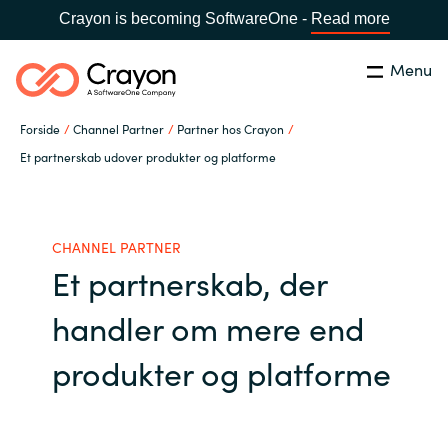
Crayon is becoming SoftwareOne -
Read more
Menu
Søg
Luk
Forside
Channel Partner
Partner hos Crayon
Om os
Et partnerskab udover produkter og platforme
Lokation:
Denmark
VÆLG EN CRAYON-LOKATION
Services
CHANNEL PARTNER
Et partnerskab, der
Global site
Softwarepartnere
handler om mere end
Africa
Channel Partner
produkter og platforme
Australia
Viden
Austria