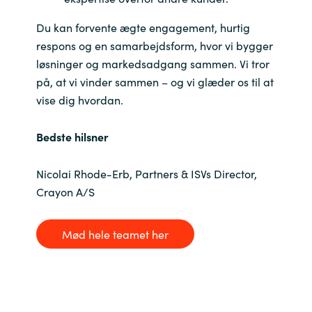
Du kan forvente ægte engagement, hurtig
Norway
respons og en samarbejdsform, hvor vi bygger
løsninger og markedsadgang sammen. Vi tror
Oman
på, at vi vinder sammen – og vi glæder os til at
vise dig hvordan.
Philippines
Bedste hilsner
Poland
Portugal
Nicolai Rhode-Erb, Partners & ISVs Director,
Crayon A/S
Qatar
Mød hele teamet her
Romania
Serbia