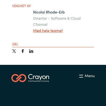
Slovenia
UDGIVET AF
Nicolai Rhode-Erb
Singapore
Director - Software & Cloud
Channel
Spain
Mød hele teamet
Sri Lanka
DEL
Sweden
Switzerland
Ukraine
Menu
United Kingdom
United States