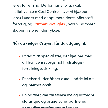
jeres forretning. Derfor har vi bl.a. skabt
India
initiativer som Cost Control, hvor vi hjælper
jeres kunder med at optimere deres Microsoft
Indonesia
forbrug, og
Partner Spotlights
, hvor vi sammen
skaber historier, der rykker.
Kingdom of Saudi Arabia
Når du vælger Crayon, får du adgang til:
Kuwait
Et team af specialister, der hjælper med
Latvia
alt fra licensspørgsmål til strategisk
forretningsudvikling.
Lithuania
Et netværk, der åbner døre – både lokalt
Malaysia
og internationalt.
Middle East
En partner, der tør tænke nyt og udfordre
status quo og bruge vores partneres
Netherlands
ekspertise overfor andre kunder.