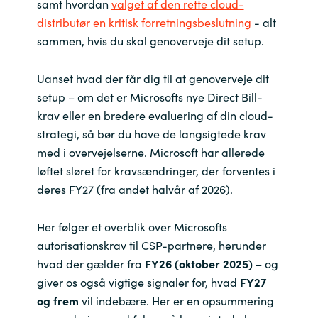
samt hvordan
valget af den rette cloud-
distributør en kritisk forretningsbeslutning
- alt
Norway
sammen, hvis du skal genoverveje dit setup.
Oman
Uanset hvad der får dig til at genoverveje dit
setup – om det er Microsofts nye Direct Bill-
Philippines
krav eller en bredere evaluering af din cloud-
strategi, så bør du have de langsigtede krav
Poland
med i overvejelserne. Microsoft har allerede
løftet sløret for kravsændringer, der forventes i
Portugal
deres FY27 (fra andet halvår af 2026).
Qatar
Her følger et overblik over Microsofts
autorisationskrav til CSP-partnere, herunder
Romania
hvad der gælder fra
FY26 (oktober 2025)
– og
giver os også vigtige signaler for, hvad
FY27
Serbia
og frem
vil indebære. Her er en opsummering