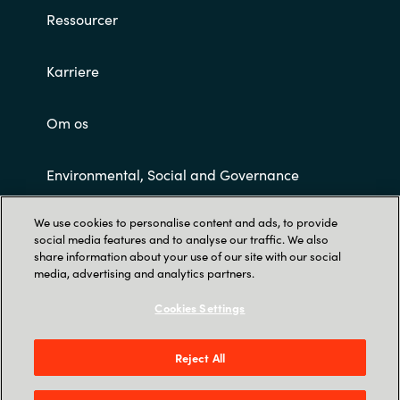
Ressourcer
Karriere
Om os
Environmental, Social and Governance
We use cookies to personalise content and ads, to provide
Customer Terms and Conditions
social media features and to analyse our traffic. We also
share information about your use of our site with our social
media, advertising and analytics partners.
Cookies Settings
Reject All
Trust Center