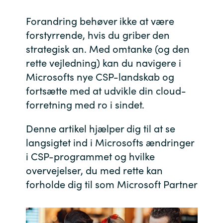
Bulgaria
Forandring behøver ikke at være
Karriere
forstyrrende, hvis du griber den
Czechia
strategisk an. Med omtanke (og den
Kontakt os
rette vejledning) kan du navigere i
Denmark
Microsofts nye CSP-landskab og
fortsætte med at udvikle din cloud-
Estonia
forretning med ro i sindet.
Finland
Denne artikel hjælper dig til at se
France
langsigtet ind i Microsofts ændringer
i CSP-programmet og hvilke
Germany
overvejelser, du med rette kan
forholde dig til som Microsoft Partner
Hungary
Iceland