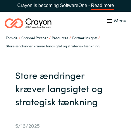
Crayon is becoming SoftwareOne -
Read more
Menu
Søg
Luk
Forside
Channel Partner
Resources
Partner insights
Om os
Store ændringer kræver langsigtet og strategisk tænkning
Lokation:
Denmark
VÆLG EN CRAYON-LOKATION
Services
Store ændringer
Global site
Softwarepartnere
kræver langsigtet og
Africa
strategisk tænkning
Channel Partner
Australia
Viden
Austria
5/16/2025