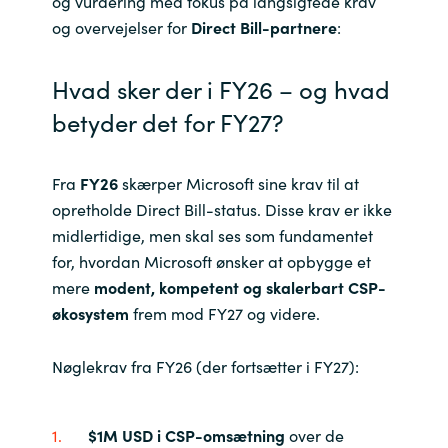
og vurdering med fokus på langsigtede krav
Slovenia
og overvejelser for
Direct Bill-partnere
:
Singapore
Hvad sker der i FY26 – og hvad
Spain
betyder det for FY27?
Sri Lanka
Fra
FY26
skærper Microsoft sine krav til at
Sweden
opretholde Direct Bill-status. Disse krav er ikke
midlertidige, men skal ses som fundamentet
Switzerland
for, hvordan Microsoft ønsker at opbygge et
mere
modent, kompetent og skalerbart CSP-
Ukraine
økosystem
frem mod FY27 og videre.
United Kingdom
Nøglekrav fra FY26 (der fortsætter i FY27):
United States
$1M USD i CSP-omsætning
over de