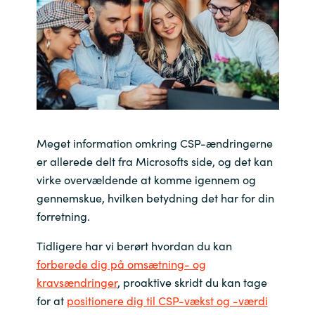
India
Indonesia
Kingdom of Saudi Arabia
Kuwait
Meget information omkring CSP-ændringerne
er allerede delt fra Microsofts side, og det kan
Latvia
virke overvældende at komme igennem og
gennemskue, hvilken betydning det har for din
Lithuania
forretning.
Malaysia
Tidligere har vi berørt hvordan du kan
forberede dig på omsætning- og
Middle East
kravsændringer
, proaktive skridt du kan tage
for at
positionere dig til CSP-vækst og -værdi
Netherlands