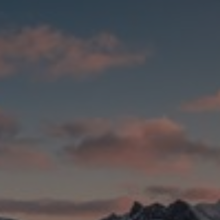
Bulgaria
Karriere
Czechia
Kontakt os
Denmark
Estonia
Finland
France
Germany
Hungary
Iceland