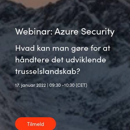
India
Indonesia
Webinar: Azure Security
Kingdom of Saudi Arabia
Hvad kan man gøre for at
Kuwait
håndtere det udviklende
trusselslandskab?
Latvia
Lithuania
17. januar 2022 | 09:30 -10:30 (CET)
Malaysia
Middle East
Tilmeld
Netherlands