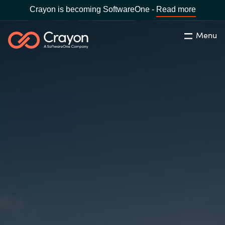
Crayon is becoming SoftwareOne -
Read more
Menu
Søg
Luk
Om os
Lokation:
Denmark
VÆLG EN CRAYON-LOKATION
Services
Global site
Softwarepartnere
Africa
Channel Partner
Australia
Viden
Austria