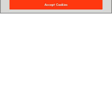
Accept Cookies
Tommy Nielsen
Cloud Advisor
Tommy.Nielsen@crayon.com