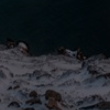
Slovenia
Singapore
Spain
Sri Lanka
Sweden
Switzerland
Ukraine
United Kingdom
United States