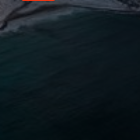
Norway
Oman
Philippines
Poland
Portugal
Qatar
Romania
Serbia