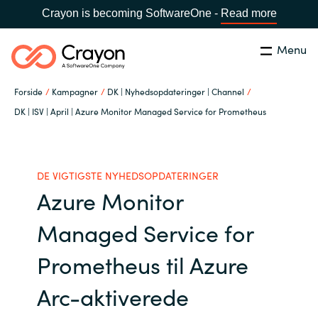
Crayon is becoming SoftwareOne -
Read more
Menu
Søg
Luk
Forside
Kampagner
DK | Nyhedsopdateringer | Channel
Om os
DK | ISV | April | Azure Monitor Managed Service for Prometheus
Lokation:
Denmark
VÆLG EN CRAYON-LOKATION
Services
DE VIGTIGSTE NYHEDSOPDATERINGER
Azure Monitor
Global site
Softwarepartnere
Managed Service for
Africa
Channel Partner
Prometheus til Azure
Australia
Arc-aktiverede
Viden
Austria