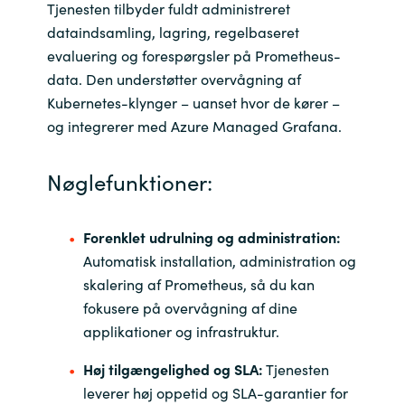
Tjenesten tilbyder fuldt administreret
dataindsamling, lagring, regelbaseret
India
evaluering og forespørgsler på Prometheus-
data. Den understøtter overvågning af
Indonesia
Kubernetes-klynger – uanset hvor de kører –
Kingdom of Saudi Arabia
og integrerer med Azure Managed Grafana.
Kuwait
Nøglefunktioner:
Latvia
Forenklet udrulning og administration:
Automatisk installation, administration og
Lithuania
skalering af Prometheus, så du kan
fokusere på overvågning af dine
Malaysia
applikationer og infrastruktur.
Middle East
Høj tilgængelighed og SLA:
Tjenesten
leverer høj oppetid og SLA-garantier for
Netherlands