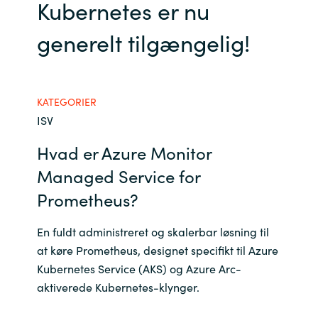
Kubernetes er nu
Bulgaria
Karriere
generelt tilgængelig!
Czechia
Kontakt os
Denmark
KATEGORIER
ISV
Estonia
Hvad er Azure Monitor
Finland
Managed Service for
Prometheus?
France
En fuldt administreret og skalerbar løsning til
Germany
at køre Prometheus, designet specifikt til Azure
Kubernetes Service (AKS) og Azure Arc-
Hungary
aktiverede Kubernetes-klynger.
Iceland