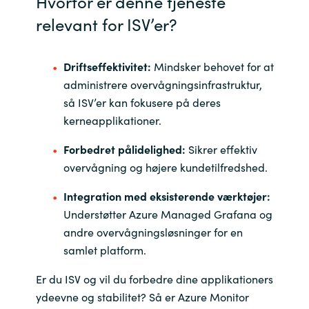
Hvorfor er denne tjeneste
Slovenia
relevant for ISV’er?
Singapore
Driftseffektivitet:
Mindsker behovet for at
Spain
administrere overvågningsinfrastruktur,
så ISV’er kan fokusere på deres
Sri Lanka
kerneapplikationer.
Sweden
Forbedret pålidelighed:
Sikrer effektiv
overvågning og højere kundetilfredshed.
Switzerland
Integration med eksisterende værktøjer:
Ukraine
Understøtter Azure Managed Grafana og
andre overvågningsløsninger for en
United Kingdom
samlet platform.
Er du ISV og vil du forbedre dine applikationers
United States
ydeevne og stabilitet? Så er Azure Monitor