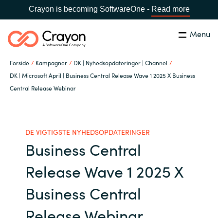
Crayon is becoming SoftwareOne -
Read more
Menu
Søg
Luk
Forside
Kampagner
DK | Nyhedsopdateringer | Channel
Om os
DK | Microsoft April | Business Central Release Wave 1 2025 X Business
Central Release Webinar
Lokation:
Denmark
VÆLG EN CRAYON-LOKATION
Services
DE VIGTIGSTE NYHEDSOPDATERINGER
Global site
Softwarepartnere
Business Central
Africa
Release Wave 1 2025 X
Channel Partner
Australia
Business Central
Viden
Austria
Release Webinar