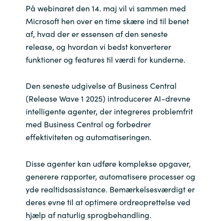
På webinaret den 14. maj vil vi sammen med
India
Microsoft hen over en time skære ind til benet
af, hvad der er essensen af den seneste
Indonesia
release, og hvordan vi bedst konverterer
funktioner og features til værdi for kunderne.
Kingdom of Saudi Arabia
Den seneste udgivelse af Business Central
Kuwait
(Release Wave 1 2025) introducerer AI-drevne
intelligente agenter, der integreres problemfrit
Latvia
med Business Central og forbedrer
effektiviteten og automatiseringen.
Lithuania
Disse agenter kan udføre komplekse opgaver,
Malaysia
generere rapporter, automatisere processer og
yde realtidsassistance. Bemærkelsesværdigt er
Middle East
deres evne til at optimere ordreoprettelse ved
hjælp af naturlig sprogbehandling.
Netherlands