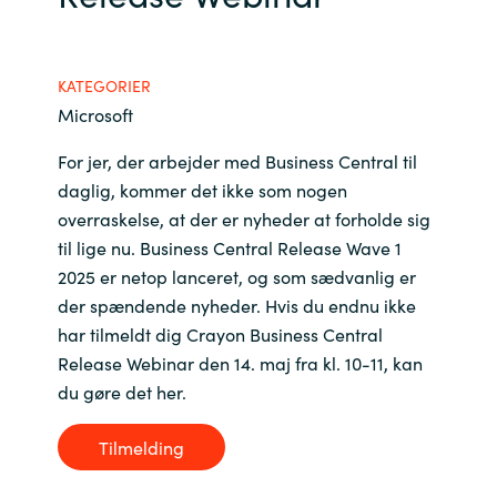
Bulgaria
Karriere
KATEGORIER
Czechia
Microsoft
Kontakt os
Denmark
For jer, der arbejder med Business Central til
daglig, kommer det ikke som nogen
Estonia
overraskelse, at der er nyheder at forholde sig
til lige nu. Business Central Release Wave 1
Finland
2025 er netop lanceret, og som sædvanlig er
der spændende nyheder. Hvis du endnu ikke
France
har tilmeldt dig Crayon Business Central
Release Webinar den 14. maj fra kl. 10-11, kan
Germany
du gøre det her.
Hungary
Tilmelding
Iceland