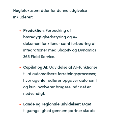
Nøglefokusområder for denne udgivelse
Norway
inkluderer:
Oman
Produktion
: Forbedring af
bæredygtighedsstyring og e-
Philippines
dokumentfunktioner samt forbedring af
integrationer med Shopify og Dynamics
Poland
365 Field Service.
Portugal
Copilot og AI
: Udvidelse af AI-funktioner
til at automatisere forretningsprocesser,
Qatar
hvor agenter udfører opgaver autonomt
og kun involverer brugere, når det er
Romania
nødvendigt.
Serbia
Lande og regionale udvidelser
: Øget
tilgængelighed gennem partner skabte