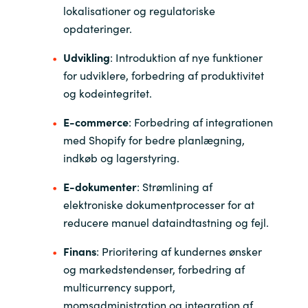
Slovenia
lokalisationer og regulatoriske
opdateringer.
Singapore
Udvikling
: Introduktion af nye funktioner
Spain
for udviklere, forbedring af produktivitet
og kodeintegritet.
Sri Lanka
E-commerce
: Forbedring af integrationen
med Shopify for bedre planlægning,
Sweden
indkøb og lagerstyring.
Switzerland
E-dokumenter
: Strømlining af
elektroniske dokumentprocesser for at
Ukraine
reducere manuel dataindtastning og fejl.
United Kingdom
Finans
: Prioritering af kundernes ønsker
og markedstendenser, forbedring af
United States
multicurrency support,
momsadministration og integration af