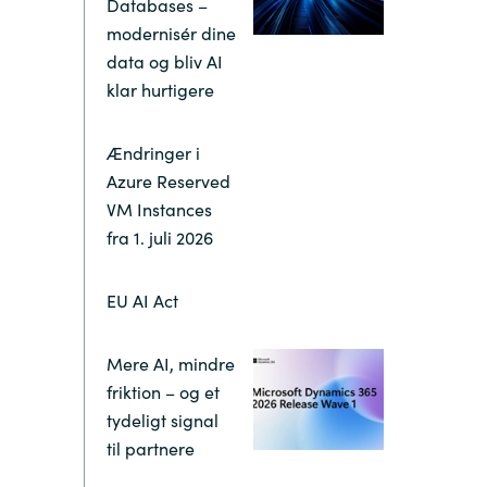
Databases –
modernisér dine
Switzerland
data og bliv AI
klar hurtigere
United States
Ændringer i
Azure Reserved
VM Instances
fra 1. juli 2026
EU AI Act
Mere AI, mindre
friktion – og et
tydeligt signal
til partnere