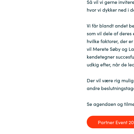
Så vil vi gerne invitere
hvor vi dykker ned i d
Sri Lanka
Vi får blandt andet b
Ukraine
som vil dele af deres
hvilke faktorer, der 
vil Merete Søby og La
kendetegner succesfu
udkig efter, når de lede
Der vil være rig muli
andre beslutningstag
Se agendaen og tilme
Partner Event 2