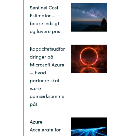
Hungary
Sentinel Cost
Estimator –
Indonesia
bedre indsigt
og lavere pris
Latvia
Kapacitetsudfor
Middle East
dringer på
Microsoft Azure
— hvad
Oman
partnere skal
være
Portugal
opmærksomme
på!
Serbia
Azure
Spain
Accelerate for