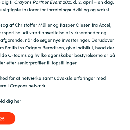
 dig til
Crayons Partner Event 2025
d. 2. april – en dag,
e vigtigste faktorer for forretningsudvikling og vækst.
Sweden
esøg af Christoffer Müller og Kasper Olesen fra Axcel,
United Kingdom
 ekspertise udi værdiansættelse af virksomheder og
er afgørende, når de søger nye investeringer. Derudover
rs Smith fra Odgers Berndtson, give indblik i, hvad der
lde C-teams og hvilke egenskaber bestyrelserne er på
r efter seniorprofiler til topstillinger.
ghed for at netværke samt udveksle erfaringer med
ere i Crayons netværk.
ld dig her
025