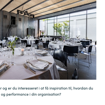
Germany
India
Kuwait
Malaysia
Norway
Poland
Romania
 og er du interesseret i at få inspiration til, hvordan du
 og performance i din organisation?
Singapore