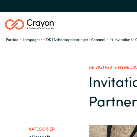
Forside
Kampagner
DK | Nyhedsopdateringer | Channel
01. Invitation ti
Om os
DE VIGTIGSTE NYHEDS
Services
Invitati
Global site
Partner
Softwarepartnere
Austria
Denmark
Channel Partner
KATEGORIER
Microsoft