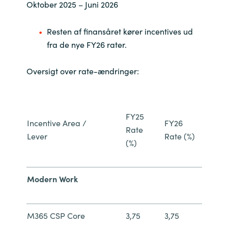
Slovenia
Oktober 2025 – Juni 2026
Singapore
Resten af finansåret kører incentives ud
fra de nye FY26 rater.
Spain
Oversigt over rate-ændringer:
Sri Lanka
Sweden
FY25
Incentive Area /
FY26
Rate
Switzerland
Lever
Rate (%)
(%)
Ukraine
Modern Work
United Kingdom
United States
M365 CSP Core
3,75
3,75