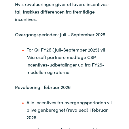
Hvis revalueringen giver et lavere incentives-
India
tal, trækkes differencen fra fremtidige
incentives.
Indonesia
Overgangsperioden: Juli – September 2025
Kingdom of Saudi Arabia
For Q1 FY26 (Juli-September 2025) vil
Kuwait
Microsoft partnere modtage CSP
incentives-udbetalinger ud fra FY25-
Latvia
modellen og raterne.
Lithuania
Revaluering i februar 2026
Malaysia
Alle incentives fra overgangsperioden vil
blive genberegnet (revalued) i februar
Middle East
2026.
Netherlands