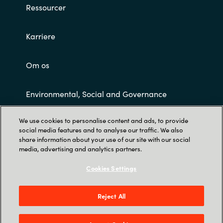
Ressourcer
Karriere
Om os
Environmental, Social and Governance
We use cookies to personalise content and ads, to provide
Customer Terms and Conditions
social media features and to analyse our traffic. We also
share information about your use of our site with our social
media, advertising and analytics partners.
Cookies Settings
Reject All
Trust Center
Tobaksvejen 2A, 3., DK-2860 Søborg