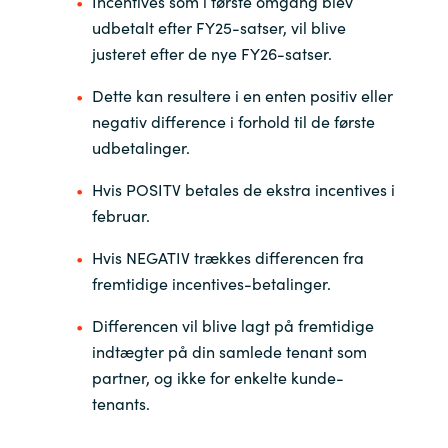
Incentives som i første omgang blev
udbetalt efter FY25-satser, vil blive
Norway
justeret efter de nye FY26-satser.
Dette kan resultere i en enten positiv eller
Oman
negativ difference i forhold til de første
Philippines
udbetalinger.
Hvis POSITV betales de ekstra incentives i
Poland
februar.
Portugal
Hvis NEGATIV trækkes differencen fra
fremtidige incentives-betalinger.
Qatar
Differencen vil blive lagt på fremtidige
Romania
indtægter på din samlede tenant som
partner, og ikke for enkelte kunde-
Serbia
tenants.