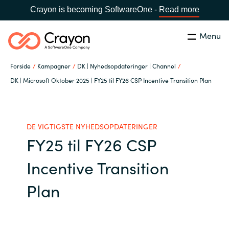
Crayon is becoming SoftwareOne -
Read more
Menu
Søg
Luk
Forside
Kampagner
DK | Nyhedsopdateringer | Channel
Om os
DK | Microsoft Oktober 2025 | FY25 til FY26 CSP Incentive Transition Plan
Lokation:
Denmark
VÆLG EN CRAYON-LOKATION
Services
DE VIGTIGSTE NYHEDSOPDATERINGER
FY25 til FY26 CSP
Global site
Softwarepartnere
Incentive Transition
Africa
Channel Partner
Plan
Australia
Viden
Austria