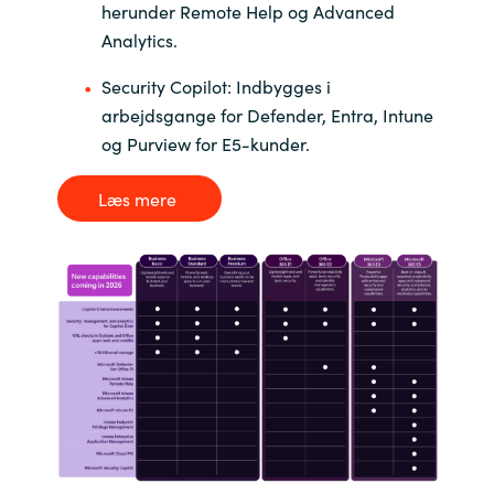
herunder Remote Help og Advanced
Analytics.
Norway
Security Copilot: Indbygges i
Oman
arbejdsgange for Defender, Entra, Intune
og Purview for E5-kunder.
Philippines
Læs mere
Poland
Portugal
Qatar
Romania
Serbia