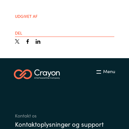
Slovenia
Singapore
UDGIVET AF
Spain
DEL
Sri Lanka
Sweden
Menu
Switzerland
Ukraine
United Kingdom
Kontakt os
United States
Kontaktoplysninger og support