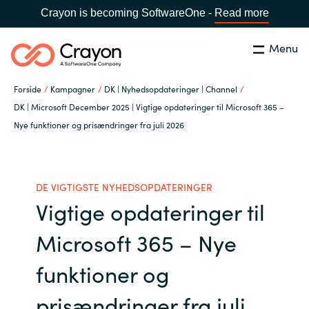
Crayon is becoming SoftwareOne -
Read more
Menu
Søg
Luk
Forside
Kampagner
DK | Nyhedsopdateringer | Channel
Om os
DK | Microsoft December 2025 | Vigtige opdateringer til Microsoft 365 –
Nye funktioner og prisændringer fra juli 2026
Lokation:
Denmark
VÆLG EN CRAYON-LOKATION
Services
DE VIGTIGSTE NYHEDSOPDATERINGER
Global site
Softwarepartnere
Vigtige opdateringer til
Africa
Microsoft 365 – Nye
Channel Partner
Australia
funktioner og
Viden
Austria
prisændringer fra juli