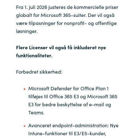
Fra 1. juli 2026 justeres de kommercielle priser
India
globalt for Microsoft 365-suiter. Der vil også
være tilpasninger for nonprofit- og offentlige
Indonesia
løsninger.
Kingdom of Saudi Arabia
Flere Licenser vil også få inkluderet nye
funktionaliteter.
Kuwait
Forbedret sikkerhed:
Latvia
Microsoft Defender for Office Plan 1
Lithuania
tilføjes til Office 365 E3 og Microsoft 365
E3 for bedre beskyttelse af e-mail og
Malaysia
Teams.
Middle East
Avanceret endpoint-administration: Nye
Intune-funktioner til E3/E5-kunder,
Netherlands