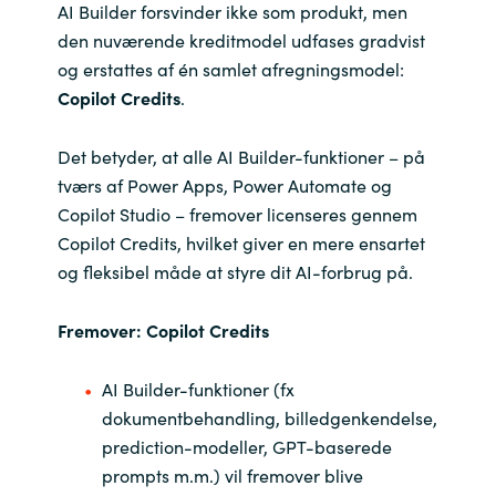
AI Builder forsvinder ikke som produkt, men
den nuværende kreditmodel udfases gradvist
India
og erstattes af én samlet afregningsmodel:
Indonesia
Copilot Credits
.
Kingdom of Saudi Arabia
Det betyder, at alle AI Builder-funktioner – på
tværs af Power Apps, Power Automate og
Kuwait
Copilot Studio – fremover licenseres gennem
Copilot Credits, hvilket giver en mere ensartet
Latvia
og fleksibel måde at styre dit AI-forbrug på.
Lithuania
Fremover: Copilot Credits
Malaysia
AI Builder-funktioner (fx
dokumentbehandling, billedgenkendelse,
Middle East
prediction-modeller, GPT-baserede
prompts m.m.) vil fremover blive
Netherlands