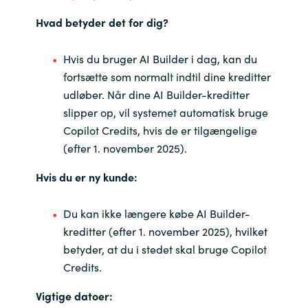
Slovenia
Hvad betyder det for dig?
Singapore
Hvis du bruger AI Builder i dag, kan du
Spain
fortsætte som normalt indtil dine kreditter
udløber. Når dine AI Builder-kreditter
Sri Lanka
slipper op, vil systemet automatisk bruge
Copilot Credits, hvis de er tilgængelige
Sweden
(efter 1. november 2025).
Switzerland
Hvis du er ny kunde:
Ukraine
Du kan ikke længere købe AI Builder-
kreditter (efter 1. november 2025), hvilket
United Kingdom
betyder, at du i stedet skal bruge Copilot
Credits.
United States
Vigtige datoer: