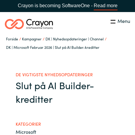
Crayon is becoming SoftwareOne -
Read more
Menu
Søg
Luk
Forside
Kampagner
DK | Nyhedsopdateringer | Channel
Om os
DK | Microsoft Februar 2026 | Slut på AI Builder-kreditter
Lokation:
Denmark
VÆLG EN CRAYON-LOKATION
Services
DE VIGTIGSTE NYHEDSOPDATERINGER
Slut på AI Builder-
Global site
Softwarepartnere
kreditter
Africa
Channel Partner
Australia
KATEGORIER
Viden
Austria
Microsoft