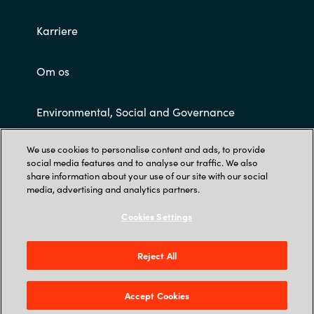
Karriere
Om os
Environmental, Social and Governance
We use cookies to personalise content and ads, to provide
Customer Terms and Conditions
social media features and to analyse our traffic. We also
share information about your use of our site with our social
media, advertising and analytics partners.
Cookies Settings
Reject All
Trust Center
Tobaksvejen 2A, 3., DK-2860 Søborg
Accept Cookies