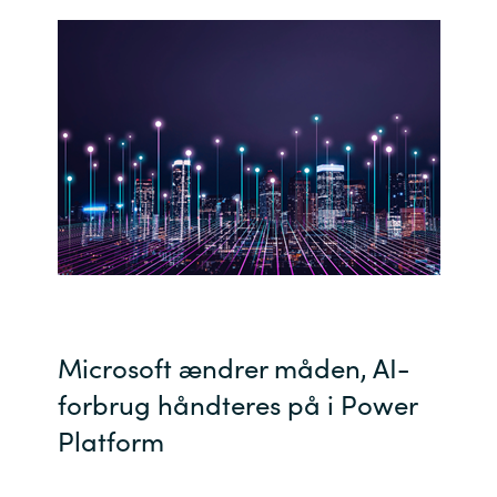
Bulgaria
Karriere
Czechia
Kontakt os
Denmark
Estonia
Finland
France
Microsoft ændrer måden, AI-
Germany
forbrug håndteres på i Power
Hungary
Platform
Iceland