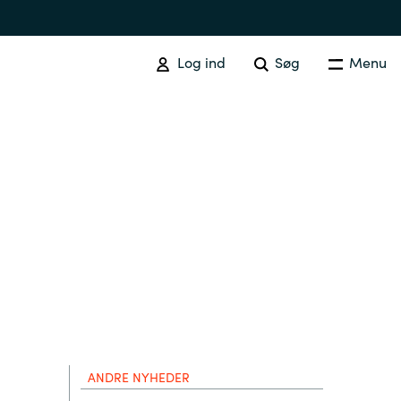
Log ind
Søg
Menu
Australia
Czechia
Finland
ANDRE NYHEDER