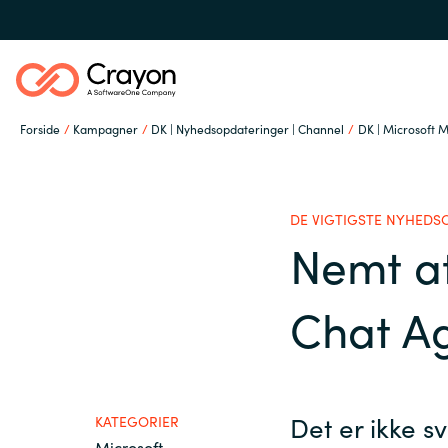
Forside
Kampagner
DK | Nyhedsopdateringer | Channel
DK | Microsoft M
Om os
DE VIGTIGSTE NYHEDS
Services
Nemt at
Global site
Chat A
Softwarepartnere
Austria
Denmark
Channel Partner
Det er ikke sv
KATEGORIER
Microsoft