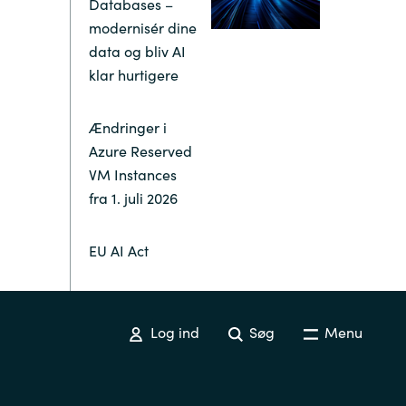
Databases –
modernisér dine
Switzerland
data og bliv AI
klar hurtigere
United States
Ændringer i
Azure Reserved
VM Instances
fra 1. juli 2026
EU AI Act
Log ind
Søg
Menu