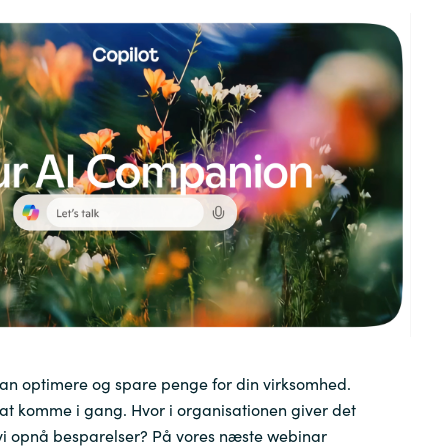
Germany
India
Kuwait
Malaysia
Norway
Poland
Romania
kan optimere og spare penge for din virksomhed.
 at komme i gang. Hvor i organisationen giver det
Singapore
vi opnå besparelser? På vores næste webinar