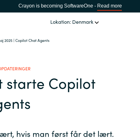
Crayon is becoming SoftwareOne -
Read more
Lokation: Denmark
aj 2025 | Copilot Chat Agents
OM OS
Ledelsen Crayon A/S
VÆLG EN CRAYON-LOKATION
OPDATERINGER
 starte Copilot
Africa
gents
Bulgaria
Estonia
ært, hvis man først får det lært.