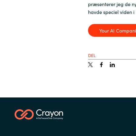
præsenterer jeg de n
Sri Lanka
havde speciel viden i 
Ukraine
Your AI Compan
DEL