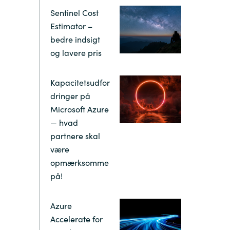
Hungary
Sentinel Cost
Estimator –
Indonesia
bedre indsigt
og lavere pris
Latvia
Kapacitetsudfor
Middle East
dringer på
Microsoft Azure
— hvad
Oman
partnere skal
være
Portugal
opmærksomme
på!
Serbia
Azure
Spain
Accelerate for