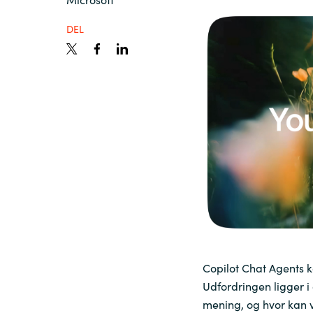
France
Viden
DEL
Iceland
Karriere
Kingdom of Saudi Arabia
Lithuania
Kontakt os
Netherlands
Philippines
Qatar
Copilot Chat Agents 
Udfordringen ligger i
Slovenia
mening, og hvor kan 