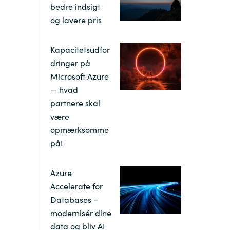
Hungary
bedre indsigt
og lavere pris
Indonesia
Kapacitetsudfor
dringer på
Latvia
Microsoft Azure
— hvad
Middle East
partnere skal
være
Oman
opmærksomme
på!
Portugal
Azure
Accelerate for
Serbia
Databases –
modernisér dine
Spain
data og bliv AI