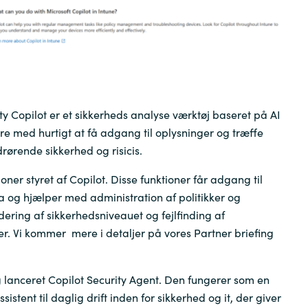
Germany
India
Kuwait
ty Copilot er et sikkerheds analyse værktøj baseret på AI
Malaysia
ere med hurtigt at få adgang til oplysninger og træffe
rørende sikkerhed og risicis.
Norway
ioner styret af Copilot. Disse funktioner får adgang til
a og hjælper med administration af politikker og
Poland
urdering af sikkerhedsniveauet og fejlfinding af
. Vi kommer mere i detaljer på vores Partner briefing
Romania
ig lanceret Copilot Security Agent. Den fungerer som en
Singapore
istent til daglig drift inden for sikkerhed og it, der giver