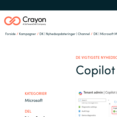
Forside
Kampagner
DK | Nyhedsopdateringer | Channel
DK | Microsoft M
Om os
DE VIGTIGSTE NYHEDS
Services
Copilot
Global site
Softwarepartnere
Austria
KATEGORIER
Microsoft
Denmark
Channel Partner
DEL