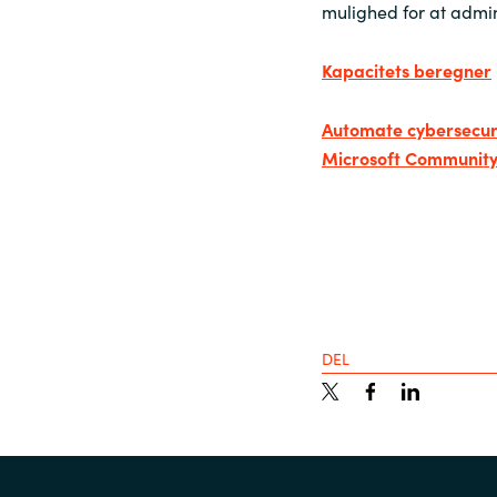
mulighed for at admin
Sri Lanka
Kapacitets beregner
Ukraine
Automate cybersecurit
Microsoft Communit
DEL