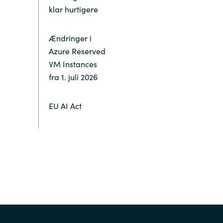
klar hurtigere
Switzerland
Ændringer i
United States
Azure Reserved
VM Instances
fra 1. juli 2026
EU AI Act