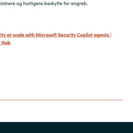
istrere og hurtigere beskytte for angreb.
Sweden
United Kingdom
y at scale with Microsoft Security Copilot agents |
y Hub