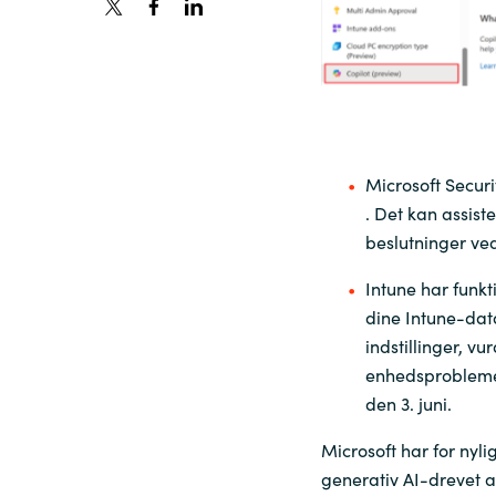
France
Viden
Iceland
Karriere
Kingdom of Saudi Arabia
Microsoft Securi
Lithuania
. Det kan assist
Kontakt os
beslutninger ved
Netherlands
Intune har funkt
dine Intune-dat
Philippines
indstillinger, v
enhedsproblemer
den 3. juni.
Qatar
Microsoft har for nyl
Slovenia
generativ AI-drevet ass