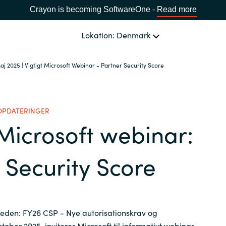
Crayon is becoming SoftwareOne -
Read more
Lokation: Denmark
aj 2025 | Vigtigt Microsoft Webinar - Partner Security Score
OM OS
Ledelsen Crayon A/S
VÆLG EN CRAYON-LOKATION
OPDATERINGER
 Microsoft webinar:
Africa
 Security Score
Bulgaria
Estonia
heden: FY26 CSP - Nye autorisationskrav og
ktober 2025, inviterer Microsoft til informativt webinar