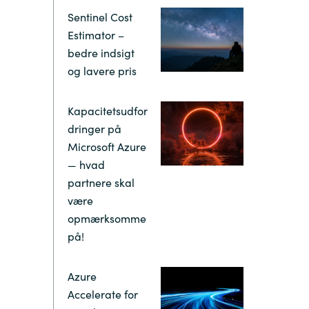
Hungary
Sentinel Cost
Estimator –
Indonesia
bedre indsigt
og lavere pris
Latvia
Kapacitetsudfor
Middle East
dringer på
Microsoft Azure
— hvad
Oman
partnere skal
være
Portugal
opmærksomme
på!
Serbia
Azure
Spain
Accelerate for