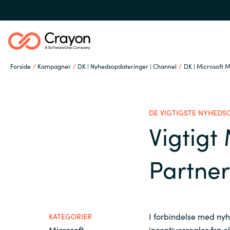
Forside
Kampagner
DK | Nyhedsopdateringer | Channel
DK | Microsoft M
Om os
DE VIGTIGSTE NYHEDS
Services
Vigtigt
Global site
Partner
Softwarepartnere
Austria
Denmark
Channel Partner
I forbindelse med ny
KATEGORIER
Microsoft
incentivesregler fra o