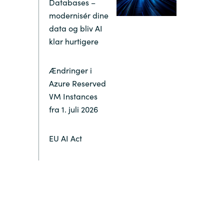
Databases –
modernisér dine
Switzerland
data og bliv AI
klar hurtigere
United States
Ændringer i
Azure Reserved
VM Instances
fra 1. juli 2026
EU AI Act