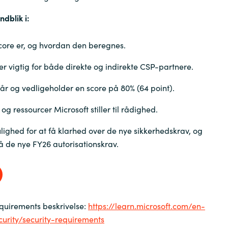
ndblik i:
Sweden
core er, og hvordan den beregnes.
United Kingdom
er vigtig for både direkte og indirekte CSP-partnere.
r og vedligeholder en score på 80% (64 point).
og ressourcer Microsoft stiller til rådighed.
lighed for at få klarhed over de nye sikkerhedskrav, og
på de nye FY26 autorisationskrav.
equirements beskrivelse:
https://learn.microsoft.com/en-
curity/security-requirements