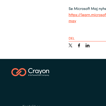
Se Microsoft Maj nyh
https://learn.micros
may
DEL