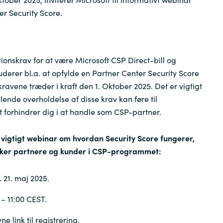
Germany
er Security Score.
India
ionskrav for at være Microsoft CSP Direct-bill og
Kuwait
luderer bl.a. at opfylde en Partner Center Security Score
ravene træder i kraft den 1. Oktober 2025. Det er vigtigt
Malaysia
nde overholdelse af disse krav kan føre til
et forhindrer dig i at handle som CSP-partner.
Norway
il vigtigt webinar om hvordan Security Score fungerer,
rker partnere og kunder i CSP-programmet:
Poland
 21. maj 2025.
Romania
 – 11:00 CEST.
Singapore
e link til registrering.