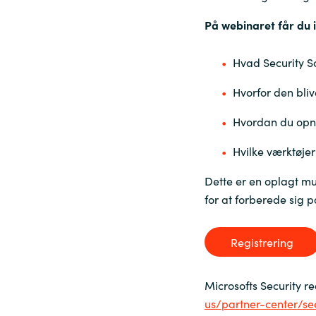
På webinaret får du i
Sri Lanka
Hvad Security S
Ukraine
Hvorfor den bliv
Hvordan du opnå
Hvilke værktøjer 
Dette er en oplagt mu
for at forberede sig 
Registrering
Microsofts Security r
us/partner-center/se