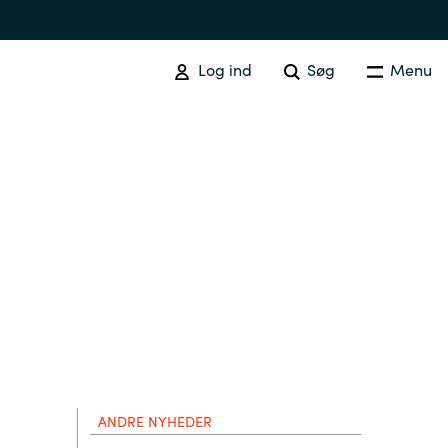
Log ind
Søg
Menu
Australia
Czechia
Finland
ANDRE NYHEDER