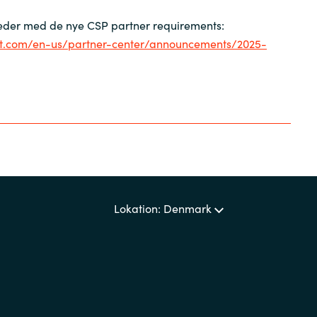
eder med de nye CSP partner requirements:
oft.com/en-us/partner-center/announcements/2025-
Lokation: Denmark