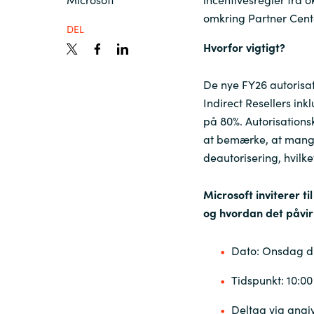
France
omkring Partner Cent
Viden
DEL
Iceland
Hvorfor vigtigt?
Karriere
De nye FY26 autorisat
Kingdom of Saudi Arabia
Indirect Resellers ink
på 80%. Autorisationsk
Lithuania
Kontakt os
at bemærke, at mangle
deautorisering, hvilk
Netherlands
Microsoft inviterer t
og hvordan det påvi
Philippines
Dato: Onsdag d.
Qatar
Tidspunkt: 10:00
Slovenia
Deltag via angivn