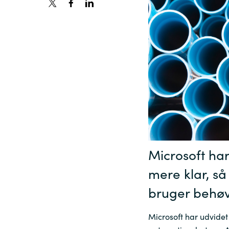
France
Viden
Iceland
Karriere
Kingdom of Saudi Arabia
Lithuania
Kontakt os
Netherlands
Microsoft har
Philippines
mere klar, s
Qatar
bruger behøv
Microsoft har udvidet
Slovenia