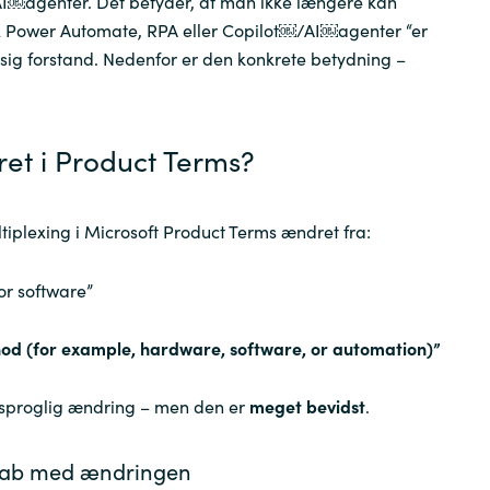
AI￼agenter. Det betyder, at man ikke længere kan
fx Power Automate, RPA eller Copilot￼/AI￼agenter “er
Sweden
sig forstand. Nedenfor er den konkrete betydning –
United Kingdom
et i Product Terms?
tiplexing i Microsoft Product Terms ændret fra:
or software”
od (for example, hardware, software, or automation)”
e sproglig ændring – men den er
meget bevidst
.
kab med ændringen