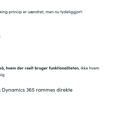
exing‑princip er uændret, men nu tydeliggjort:
s
på, hvem der reelt bruger funktionaliteten
, ikke hvem
sig
& Dynamics 365 rammes direkte