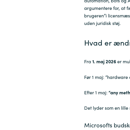
automation, bots og 
argumentere for, at 
Sri Lanka
brugeren”i licensmæs
uden juridisk støj.
Ukraine
Hvad er ændr
Fra
1. maj 2026
er mul
Før 1 maj: “hardware 
Efter 1 maj:
“any meth
Det lyder som en lill
Microsofts buds