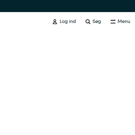
Log ind
Søg
Menu
Australia
Czechia
Finland