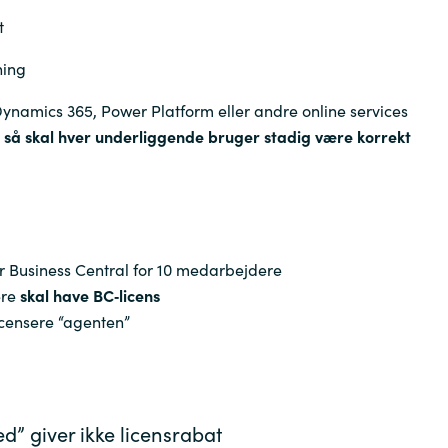
t
ning
 Dynamics 365, Power Platform eller andre online services
så skal hver underliggende bruger stadig være korrekt
r Business Central for 10 medarbejdere
ere
skal have BC‑licens
licensere “agenten”
d” giver ikke licensrabat