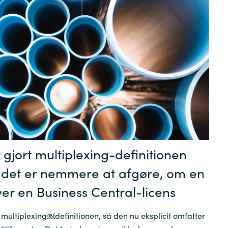
Germany
India
Kuwait
Malaysia
Norway
 gjort multiplexing-definitionen
Poland
å det er nemmere at afgøre, om en
Romania
er en Business Central-licens
 multiplexing￼definitionen, så den nu eksplicit omfatter
Singapore