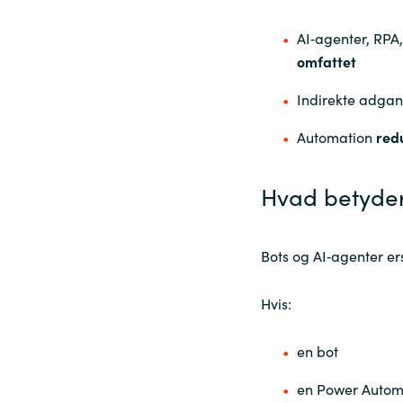
AI‑agenter, RPA
omfattet
Indirekte adga
Automation
redu
Hvad betyder 
Bots og AI‑agenter ers
Hvis:
en bot
en Power Autom