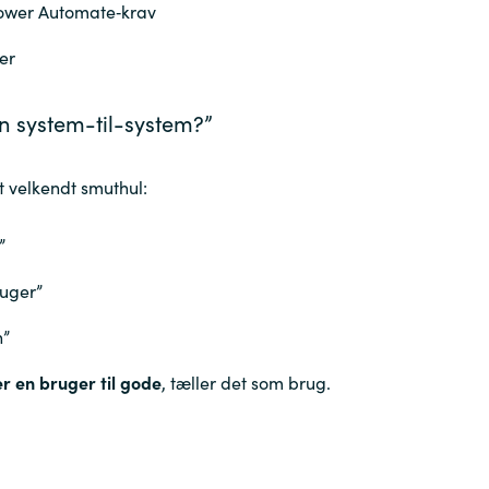
ower Automate‑krav
er
n system-til-system?”
t velkendt smuthul:
”
ruger”
n”
 en bruger til gode
, tæller det som brug.