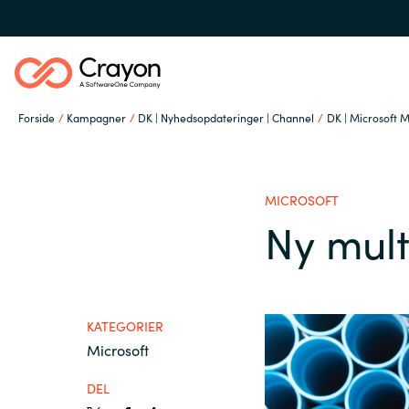
Forside
Kampagner
DK | Nyhedsopdateringer | Channel
DK | Microsoft M
Om os
MICROSOFT
Services
Ny mult
Global site
Softwarepartnere
Austria
KATEGORIER
Microsoft
Denmark
Channel Partner
DEL