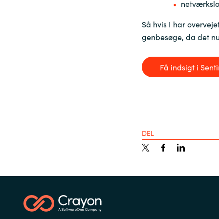
netværkslo
Så hvis I har overveje
genbesøge, da det nu 
Få indsigt i Sen
DEL