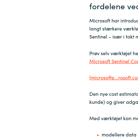
fordelene ve
Sri Lanka
Microsoft har introdu
langt stærkere værktøj
Ukraine
Sentinel – især i takt
Prøv selv værktøjet he
Microsoft Sentinel Co
[microsoftp...rosoft.c
Den nye cost estimato
kunde) og giver adga
Med værktøjet kan m
modellere data 