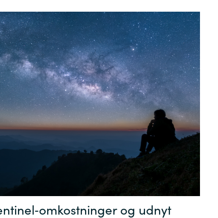
Germany
India
Kuwait
Malaysia
Norway
Poland
Romania
Sentinel‑omkostninger og udnyt
Singapore