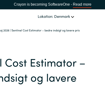
Crayon is becoming SoftwareOne -
Read more
Lokation: Denmark
aj 2026 | Sentinel Cost Estimator – bedre indsigt og lavere pris
OM OS
Ledelsen Crayon A/S
VÆLG EN CRAYON-LOKATION
l Cost Estimator –
Africa
ndsigt og lavere
Bulgaria
Estonia