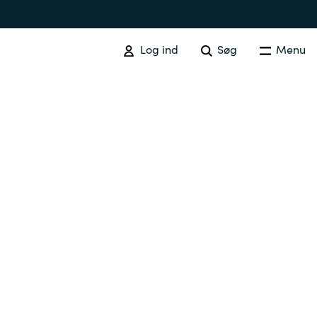
Log ind
Søg
Menu
Australia
Czechia
Finland