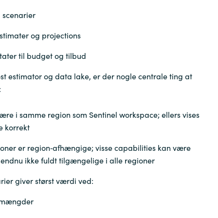
 scenarier
stimater og projections
tater til budget og tilbud
 estimator og data lake, er der nogle centrale ting at
:
være i samme region som Sentinel workspace; ellers vises
e korrekt
ioner er region‑afhængige; visse capabilities kan være
endnu ikke fuldt tilgængelige i alle regioner
ier giver størst værdi ved:
amængder