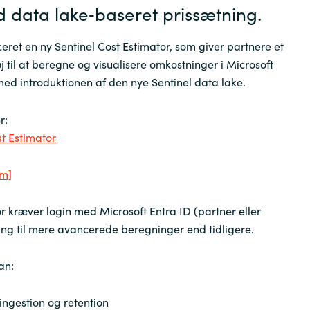
d data lake‑baseret prissætning.
Sweden
ceret en ny Sentinel Cost Estimator, som giver partnere et
 til at beregne og visualisere omkostninger i Microsoft
United Kingdom
 med introduktionen af den nye Sentinel data lake.
r:
st Estimator
om]
r kræver login med Microsoft Entra ID (partner eller
ng til mere avancerede beregninger end tidligere.
an:
ingestion og retention