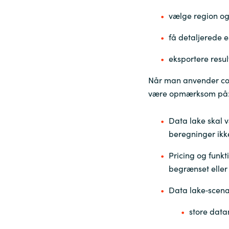
vælge region og
få detaljerede e
eksportere resul
Når man anvender cost
være opmærksom på
Data lake skal 
beregninger ikk
Pricing og funkt
begrænset eller 
Data lake‑scenar
store dat