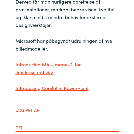
Derved får man hurtigere oprettelse af
præsentationer, markant bedre visuel kvalitet
Norway
og ikke mindst mindre behov for eksterne
designværktøjer.
Oman
Microsoft har påbegyndt udrulningen af nye
Philippines
billedmodeller.
Poland
Introducing MAI-Image-2: for
limitlesscreativity
Portugal
Introducing Copilot in PowerPoint
Qatar
Romania
UDGIVET AF
Serbia
DEL