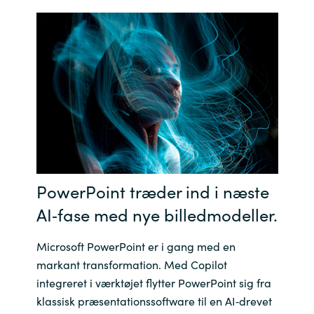
Bulgaria
Karriere
Czechia
Kontakt os
Denmark
Estonia
Finland
PowerPoint træder ind i næste
France
AI‑fase med nye billedmodeller.
Germany
Microsoft PowerPoint er i gang med en
markant transformation. Med Copilot
Hungary
integreret i værktøjet flytter PowerPoint sig fra
klassisk præsentationssoftware til en AI‑drevet
Iceland