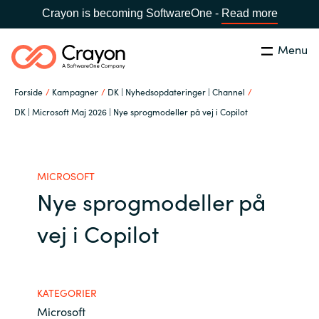
Crayon is becoming SoftwareOne -
Read more
Menu
Søg
Luk
Forside
Kampagner
DK | Nyhedsopdateringer | Channel
Om os
DK | Microsoft Maj 2026 | Nye sprogmodeller på vej i Copilot
Lokation:
Denmark
VÆLG EN CRAYON-LOKATION
Services
MICROSOFT
Nye sprogmodeller på
Global site
Softwarepartnere
vej i Copilot
Africa
Channel Partner
Australia
KATEGORIER
Viden
Austria
Microsoft