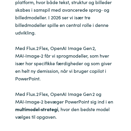
platform, hvor både tekst, struktur og billeder
skabes i samspil med avancerede sprog‑ og
India
billedmodeller. I 2026 ser vi især tre
billedmodeller spille en central rolle i denne
Indonesia
udvikling.
Kingdom of Saudi Arabia
Med Flux.2 Flex, OpenAI Image Gen 2,
Kuwait
MAI‑Image‑2 får vi sprogmodeller, som hver
især har specifikke færdigheder og som giver
Latvia
en helt ny demission, når vi bruger copilot i
PowerPoint.
Lithuania
Med Flux.2 Flex, OpenAI Image Gen 2 og
Malaysia
MAI‑Image‑2 bevæger PowerPoint sig ind i en
multimodel‑strategi
, hvor den bedste model
Middle East
vælges til opgaven.
Netherlands