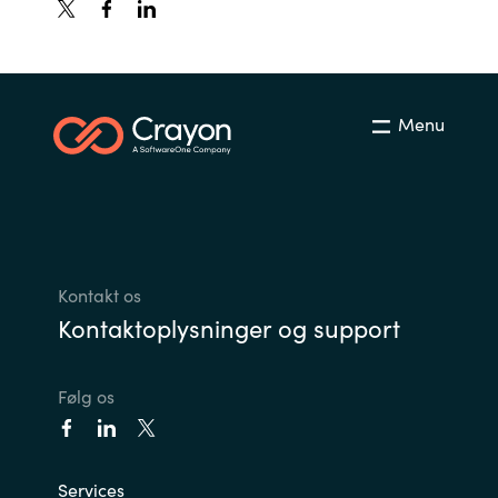
Slovenia
Singapore
Spain
Menu
Sri Lanka
Sweden
Switzerland
Kontakt os
Kontaktoplysninger og support
Ukraine
Følg os
United Kingdom
United States
Services