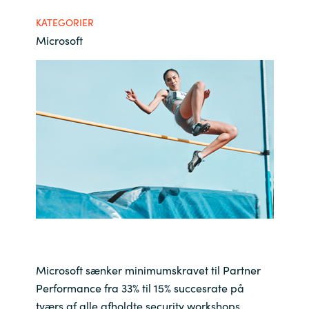
Bulgaria
KATEGORIER
Karriere
Microsoft
Czechia
Kontakt os
Denmark
Estonia
Finland
France
Germany
Hungary
Microsoft sænker minimumskravet til Partner
Performance fra 33% til 15% succesrate på
Iceland
tværs af alle afholdte security workshops.