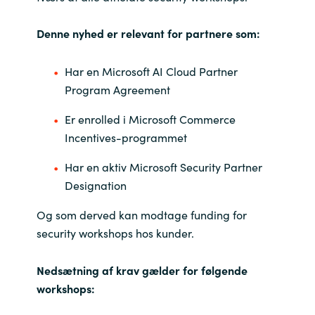
India
Denne nyhed er relevant for partnere som:
Indonesia
Har en Microsoft AI Cloud Partner
Program Agreement
Kingdom of Saudi Arabia
Er enrolled i Microsoft Commerce
Kuwait
Incentives-programmet
Har en aktiv Microsoft Security Partner
Latvia
Designation
Lithuania
Og som derved kan modtage funding for
security workshops hos kunder.
Malaysia
Nedsætning af krav gælder for følgende
Middle East
workshops:
Netherlands