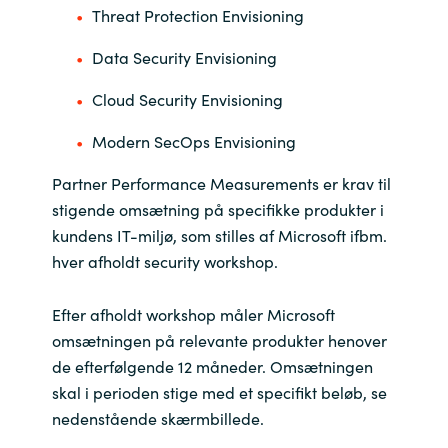
Threat Protection Envisioning
Norway
Data Security Envisioning
Oman
Cloud Security Envisioning
Modern SecOps Envisioning
Philippines
Partner Performance Measurements er krav til
Poland
stigende omsætning på specifikke produkter i
kundens IT-miljø, som stilles af Microsoft ifbm.
Portugal
hver afholdt security workshop.
Qatar
Efter afholdt workshop måler Microsoft
omsætningen på relevante produkter henover
Romania
de efterfølgende 12 måneder. Omsætningen
skal i perioden stige med et specifikt beløb, se
Serbia
nedenstående skærmbillede.