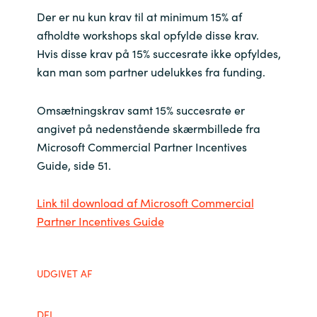
Slovenia
Der er nu kun krav til at minimum 15% af
afholdte workshops skal opfylde disse krav.
Singapore
Hvis disse krav på 15% succesrate ikke opfyldes,
kan man som partner udelukkes fra funding.
Spain
Omsætningskrav samt 15% succesrate er
Sri Lanka
angivet på nedenstående skærmbillede fra
Sweden
Microsoft Commercial Partner Incentives
Guide, side 51.
Switzerland
Link til download af Microsoft Commercial
Ukraine
Partner Incentives Guide
United Kingdom
UDGIVET AF
United States
DEL