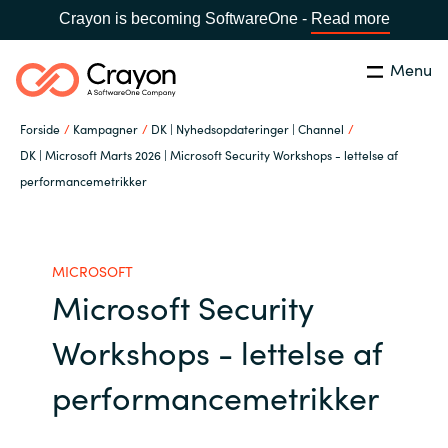
Crayon is becoming SoftwareOne -
Read more
Menu
Søg
Luk
Forside
Kampagner
DK | Nyhedsopdateringer | Channel
Om os
DK | Microsoft Marts 2026 | Microsoft Security Workshops - lettelse af
performancemetrikker
Lokation:
Denmark
VÆLG EN CRAYON-LOKATION
Services
MICROSOFT
Global site
Softwarepartnere
Microsoft Security
Africa
Workshops - lettelse af
Channel Partner
Australia
performancemetrikker
Viden
Austria