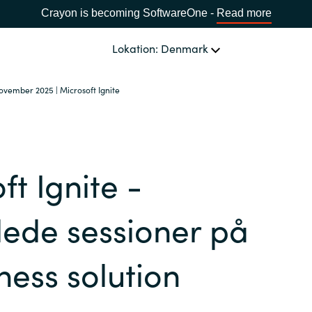
Crayon is becoming SoftwareOne -
Read more
Lokation: Denmark
ovember 2025 | Microsoft Ignite
OM OS
Ledelsen Crayon A/S
VÆLG EN CRAYON-LOKATION
ft Ignite -
Africa
ede sessioner på
Bulgaria
ness solution
Estonia