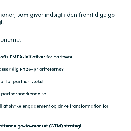
sioner, som giver in
d
sigt i den fremtidige go
-
g
i.
ionerne:
ofts EMEA-initiativer
for partnere.
passer dig FY26-prioriteterne?
iver for partner-vækst.
 partneranerkendelse.
til at styrke engagement og drive transformation for
attende go-to-market (GTM) strategi
.