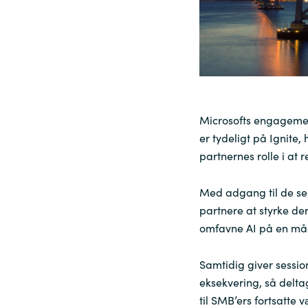
Sri Lanka
Ukraine
Microsofts engagement
er tydeligt på
Ignite
,
partnernes rolle i at r
Med adgang til de se
partnere at styrke de
omfavne AI på en måd
Samtidig giver sessio
eksekvering, så delt
til
SMB’ers
fortsatte v