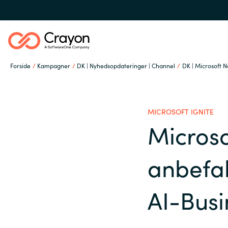
Forside
Kampagner
DK | Nyhedsopdateringer | Channel
DK | Microsoft N
Om os
MICROSOFT IGNITE
Services
Microso
Global site
anbefal
Softwarepartnere
Austria
AI-Busi
Denmark
Channel Partner