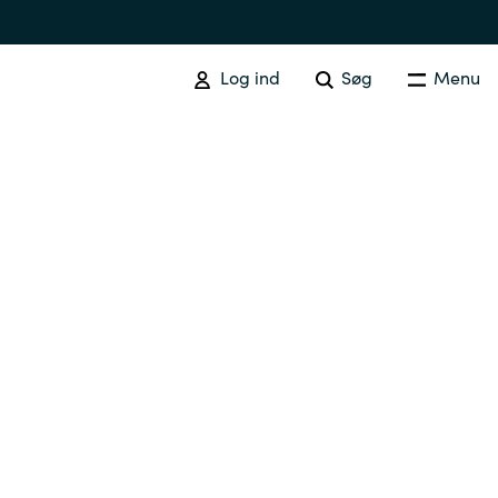
Log ind
Søg
Menu
Australia
Czechia
Finland