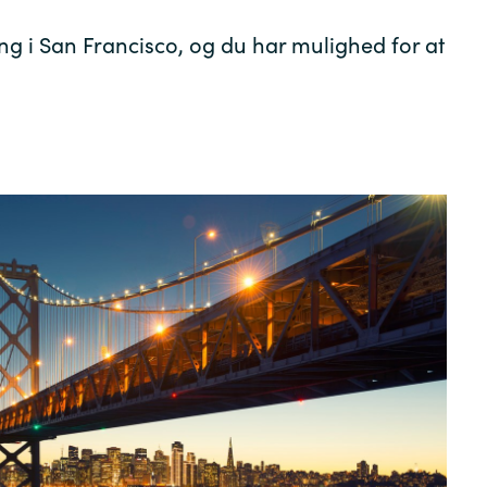
Germany
gang i San Francisco, og du har mulighed for at
India
Kuwait
Malaysia
Norway
Poland
Romania
Singapore