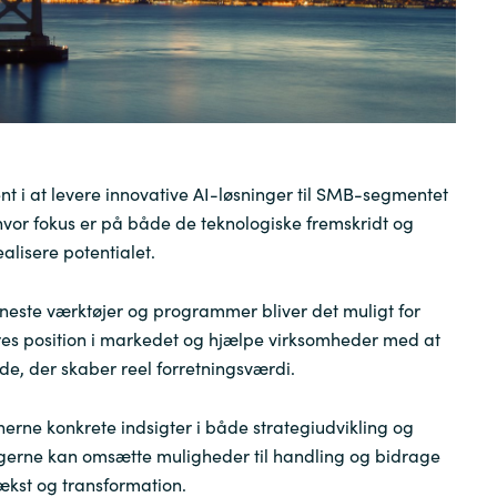
Sweden
United Kingdom
 i at levere innovative AI-løsninger til SMB-segmentet
 hvor fokus er på både de teknologiske fremskridt og
ealisere potentialet.
neste værktøjer og programmer bliver det muligt for
res position i markedet og hjælpe virksomheder med at
e, der skaber reel forretningsværdi.
nerne konkrete indsigter i både strategiudvikling og
agerne kan omsætte muligheder til handling og bidrage
ækst og transformation.