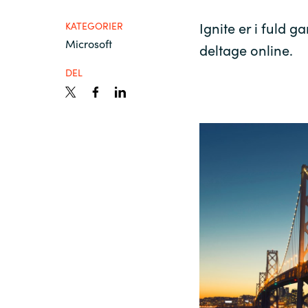
France
Viden
Ignite er i fuld 
KATEGORIER
Microsoft
Iceland
deltage online.
DEL
Karriere
Kingdom of Saudi Arabia
Lithuania
Kontakt os
Netherlands
Philippines
Qatar
Slovenia