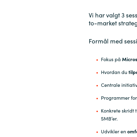
Vi har valgt 3 ses
t
o
-
ma
r
ket
strate
Formål med sess
Fokus på
Micros
Hvordan du
til
Centrale initiat
Programmer for
Konkrete skridt 
SMB’er.
Udvikler en
omf