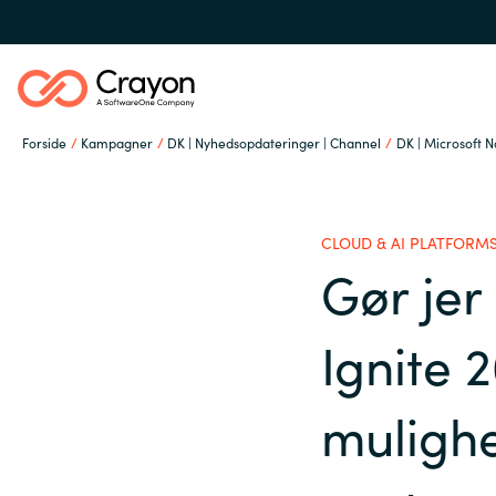
Forside
Kampagner
DK | Nyhedsopdateringer | Channel
DK | Microsoft N
Om os
CLOUD & AI PLATFORM
Services
Gør jer 
Global site
Ignite 
Softwarepartnere
Austria
mulighe
Denmark
Channel Partner