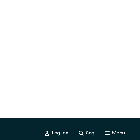
Log ind
Søg
Menu