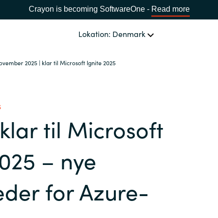
Crayon is becoming SoftwareOne -
Read more
Lokation: Denmark
ovember 2025 | klar til Microsoft Ignite 2025
OM OS
Ledelsen Crayon A/S
VÆLG EN CRAYON-LOKATION
S
klar til Microsoft
Africa
2025 – nye
Bulgaria
der for Azure-
Estonia