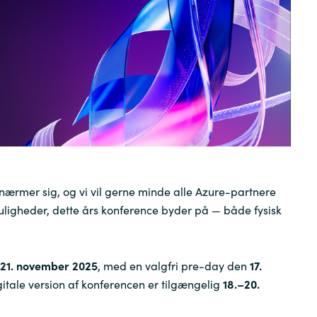
Sweden
United Kingdom
 nærmer sig, og vi vil gerne minde alle Azure-partnere
gheder, dette års konference byder på — både fysisk
–21. november 2025
, med en valgfri pre-day den
17.
gitale version af konferencen er tilgængelig
18.–20.