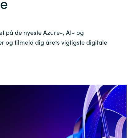
re
Germany
India
et på de nyeste Azure-, AI- og
Kuwait
 og tilmeld dig årets vigtigste digitale
Malaysia
Norway
Poland
Romania
Singapore