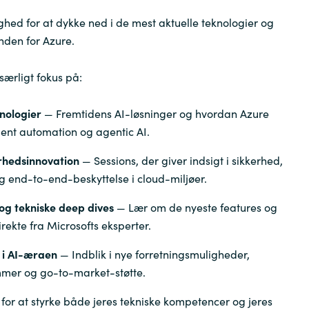
ighed for at dykke ned i de mest aktuelle teknologier og
nden for Azure.
særligt fokus på:
nologier
— Fremtidens AI-løsninger og hvordan Azure
gent automation og agentic AI.
rhedsinnovation
— Sessions, der giver indsigt i sikkerhed,
og end-to-end-beskyttelse i cloud-miljøer.
g tekniske deep dives
— Lær om de nyeste features og
irekte fra Microsofts eksperter.
 i AI-æraen
— Indblik i nye forretningsmuligheder,
mer og go-to-market-støtte.
 for at styrke både jeres tekniske kompetencer og jeres