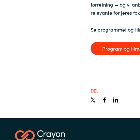
forretning — og vi anb
relevante for jeres f
Se programmet og ti
Program og tilm
DEL