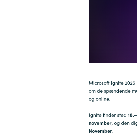
Sri Lanka
Ukraine
Microsoft Ignite 2025
om de spændende muli
og online.
Ignite finder sted
18.
november
, og den di
November
.