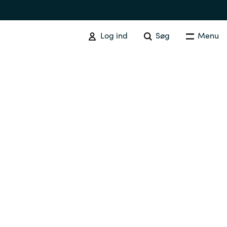
Log ind
Søg
Menu
Australia
Czechia
Finland