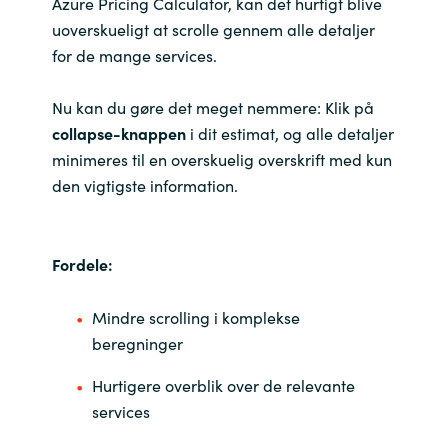
Azure Pricing Calculator, kan det hurtigt blive
uoverskueligt at scrolle gennem alle detaljer
India
for de mange services.
Indonesia
Nu kan du gøre det meget nemmere: Klik på
collapse-knappen
i dit estimat, og alle detaljer
Kingdom of Saudi Arabia
minimeres til en overskuelig overskrift med kun
den vigtigste information.
Kuwait
Latvia
Fordele:
Lithuania
Mindre scrolling i komplekse
Malaysia
beregninger
Hurtigere overblik over de relevante
Middle East
services
Netherlands