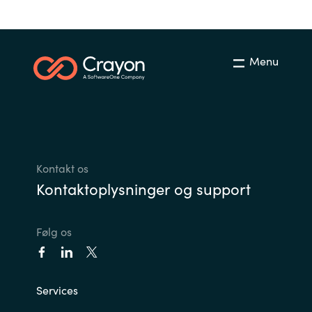
Slovenia
Singapore
Menu
Spain
Sri Lanka
Sweden
Kontakt os
Switzerland
Kontaktoplysninger og support
Ukraine
Følg os
United Kingdom
United States
Services