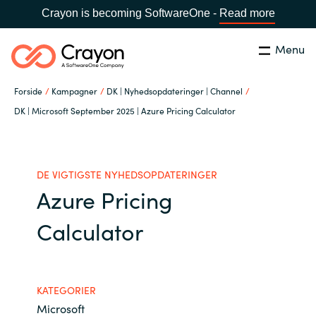
Crayon is becoming SoftwareOne -
Read more
Menu
Søg
Luk
Forside
Kampagner
DK | Nyhedsopdateringer | Channel
Om os
DK | Microsoft September 2025 | Azure Pricing Calculator
Lokation:
Denmark
VÆLG EN CRAYON-LOKATION
Services
DE VIGTIGSTE NYHEDSOPDATERINGER
Azure Pricing
Global site
Softwarepartnere
Calculator
Africa
Channel Partner
Australia
KATEGORIER
Viden
Austria
Microsoft