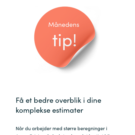
Bulgaria
Karriere
Czechia
Kontakt os
Denmark
Estonia
Finland
France
Få et bedre overblik i dine
Germany
komplekse estimater
Hungary
Når du arbejder med større beregninger i
Iceland