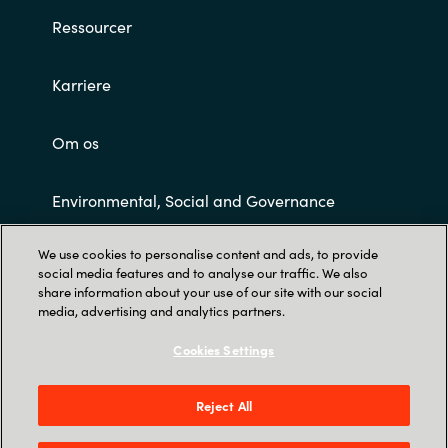
Ressourcer
Karriere
Om os
Environmental, Social and Governance
We use cookies to personalise content and ads, to provide
Customer Terms and Conditions
social media features and to analyse our traffic. We also
share information about your use of our site with our social
media, advertising and analytics partners.
Cookies Settings
Reject All
Trust Center