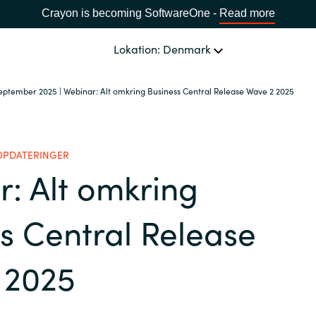
Crayon is becoming SoftwareOne -
Read more
Lokation: Denmark
September 2025 | Webinar: Alt omkring Business Central Release Wave 2 2025
OM OS
Ledelsen Crayon A/S
VÆLG EN CRAYON-LOKATION
OPDATERINGER
: Alt omkring
Africa
s Central Release
Bulgaria
 2025
Estonia