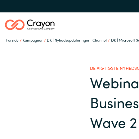
Forside
Kampagner
DK | Nyhedsopdateringer | Channel
DK | Microsoft 
Om os
DE VIGTIGSTE NYHEDS
Services
Webinar
Global site
Busines
Softwarepartnere
Austria
Wave 2
Denmark
Channel Partner