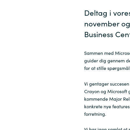
Deltag i vore
Sri Lanka
november og b
Ukraine
Business Cen
Sammen med Microsoft
guider dig gennem de
for at stille spørgsmå
Vi gentager succesen
Crayon og Microsoft gi
kommende Major Relea
konkrete nye feature
forretning.
Vi har igen samlet et 