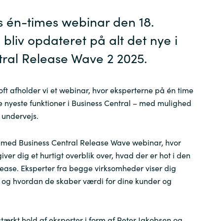
s én-times webinar den 18.
Sweden
liv opdateret på alt det nye i
United Kingdom
tral Release
Wave
2 2025.
 afholder vi et webinar, hvor eksperterne på én time
 nyeste funktioner i Business Central – med mulighed
l undervejs.
 med Business Central Release Wave webinar, hvor
ver dig et hurtigt overblik over, hvad der er hot i den
se. Eksperter fra begge virksomheder viser dig
s og hvordan de skaber værdi for dine kunder og
stærkt hold af eksperter i form af Peter Jakobsen og