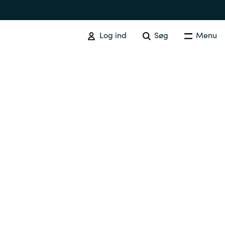
Log ind
Søg
Menu
Australia
Czechia
Finland