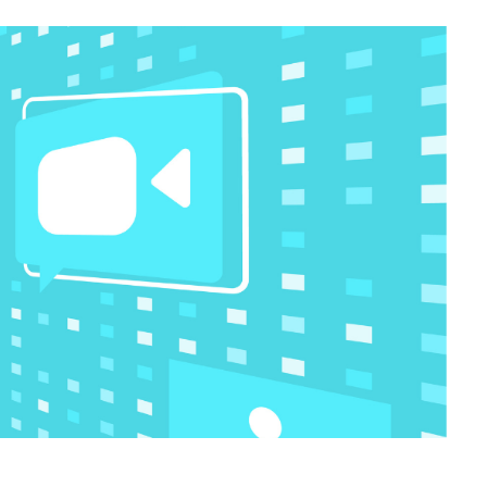
Germany
India
Kuwait
Malaysia
Norway
Poland
Romania
Singapore