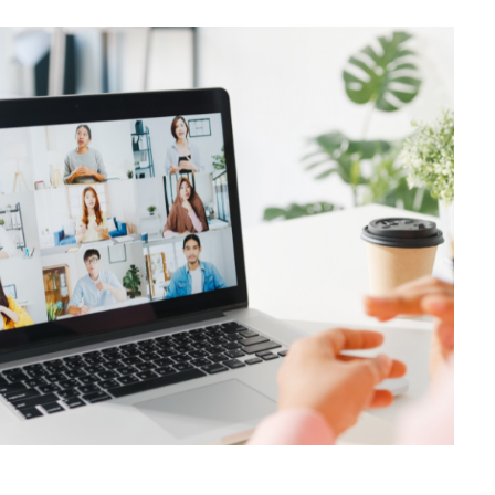
Germany
India
Kuwait
Malaysia
Norway
Poland
Romania
Singapore