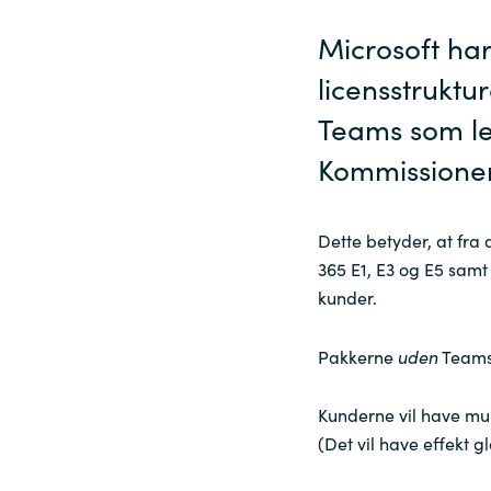
Microsoft ha
Sri Lanka
licensstruktu
Ukraine
Teams som le
Kommissione
Dette betyder, at fra
365 E1, E3 og E5 samt
kunder.
Pakkerne
uden
Teams 
Kunderne vil have mu
(Det vil have effekt g