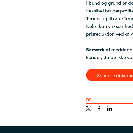
I bund og grund er d
fleksibel brugerprofi
Teams og tilkøbe Team
F.eks. kan virksomhe
prisreduktion ved at 
Bemærk
at ændringer
kunder, da de ikke v
Se mere dokumen
DEL