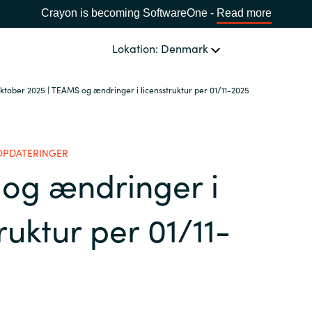
Crayon is becoming SoftwareOne -
Read more
Lokation: Denmark
ktober 2025 | TEAMS og ændringer i licensstruktur per 01/11-2025
OM OS
Ledelsen Crayon A/S
VÆLG EN CRAYON-LOKATION
OPDATERINGER
og ændringer i
Africa
ruktur per 01/11-
Bulgaria
Estonia