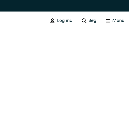
Log ind
Søg
Menu
Australia
Czechia
Finland